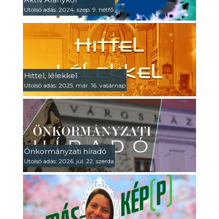
Utolsó adás: 2024. szep. 9. hétfő
Hittel, lélekkel
Utolsó adás: 2025. már. 16. vasárnap
Önkormányzati híradó
Utolsó adás: 2026. júl. 22. szerda