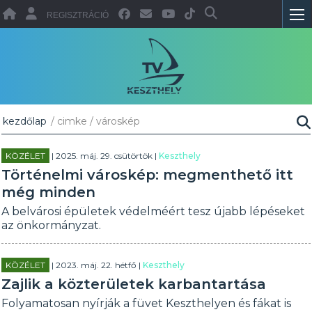
REGISZTRÁCIÓ
kezdőlap
/ cimke / városkép
KÖZÉLET
| 2025. máj. 29. csütörtök |
Keszthely
Történelmi városkép: megmenthető itt
még minden
A belvárosi épületek védelméért tesz újabb lépéseket
az önkormányzat.
KÖZÉLET
| 2023. máj. 22. hétfő |
Keszthely
Zajlik a közterületek karbantartása
Folyamatosan nyírják a füvet Keszthelyen és fákat is