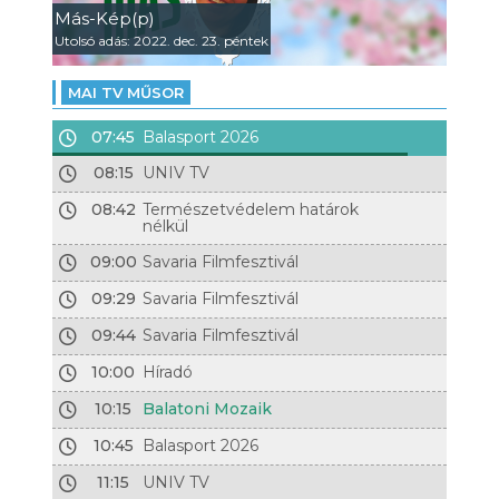
Más-Kép(p)
Utolsó adás: 2022. dec. 23. péntek
MAI TV MŰSOR
07:45
Balasport 2026
08:15
UNIV TV
08:42
Természetvédelem határok
nélkül
09:00
Savaria Filmfesztivál
09:29
Savaria Filmfesztivál
09:44
Savaria Filmfesztivál
10:00
Híradó
10:15
Balatoni Mozaik
10:45
Balasport 2026
11:15
UNIV TV