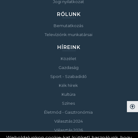
Jogi nyilatkozat
RÓLUNK
Bemutatkozás
Televíziónk munkatársai
HÍREINK
Közélet
Gazdaság
Sport - Szabadidő
Kék hírek
Kultúra
Színes
Életmód - Gasztronómia
Választás 2024
Választás 2026
Weboldalunkon cookie-kat (sütiket) használunk, hogy