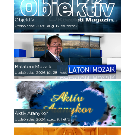
Objektív
Utolsó adás: 2026. aug. 13. csütörtök
Balatoni Mozaik
Utolsó adás: 2026. júl. 28. kedd
Aktív Aranykor
Utolsó adás: 2024. szep. 9. hétfő