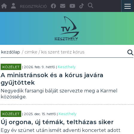
REGISZTRÁCIÓ
kezdőlap
/ cimke / kis szent teréz kórus
KÖZÉLET
| 2026. feb. 9. hétfő |
Keszthely
A ministránsok és a kórus javára
gyűjtöttek
Negyedik farsangi bálját szervezte meg a Karmel
közössége.
KÖZÉLET
| 2025. dec. 15. hétfő |
Keszthely
Új orgona, új témák, teltházas siker
Egy év szünet után ismét adventi koncertet adott