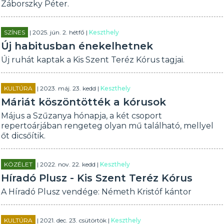
Záborszky Péter.
SZÍNES
| 2025. jún. 2. hétfő |
Keszthely
Új habitusban énekelhetnek
Új ruhát kaptak a Kis Szent Teréz Kórus tagjai.
KULTÚRA
| 2023. máj. 23. kedd |
Keszthely
Máriát köszöntötték a kórusok
Május a Szűzanya hónapja, a két csoport
repertoárjában rengeteg olyan mű található, mellyel
őt dicsőítik.
KÖZÉLET
| 2022. nov. 22. kedd |
Keszthely
Híradó Plusz - Kis Szent Teréz Kórus
A Híradó Plusz vendége: Németh Kristóf kántor
KULTÚRA
| 2021. dec. 23. csütörtök |
Keszthely