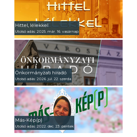
Hittel, lélekkel
Utolsó adás: 2025. már. 16. vasárnap
Önkormányzati híradó
Utolsó adás: 2026. júl. 22. szerda
Más-Kép(p)
Utolsó adás: 2022. dec. 23. péntek