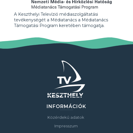
A Keszthelyi Televízió médiaszolgáltatási
tevékenységét a Médiatanács a Médiatanács
Támogatási Program keretében támogatja.
INFORMÁCIÓK
Közérdekű adatok
Impresszum