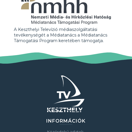
A Keszthelyi Televízió médiaszolgáltatási
tevékenységét a Médiatanács a Médiatanács
Támogatási Program keretében támogatja.
INFORMÁCIÓK
Közérdekű adatok