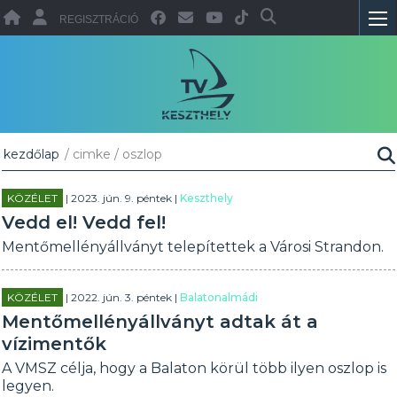
REGISZTRÁCIÓ
kezdőlap
/ cimke / oszlop
KÖZÉLET
| 2023. jún. 9. péntek |
Keszthely
Vedd el! Vedd fel!
Mentőmellényállványt telepítettek a Városi Strandon.
KÖZÉLET
| 2022. jún. 3. péntek |
Balatonalmádi
Mentőmellényállványt adtak át a
vízimentők
A VMSZ célja, hogy a Balaton körül több ilyen oszlop is
legyen.