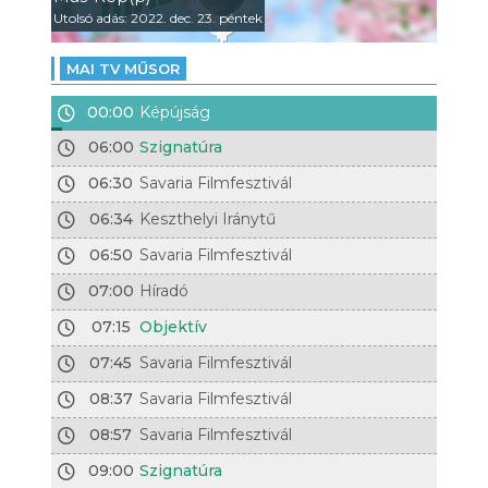
Utolsó adás: 2022. dec. 23. péntek
MAI TV MŰSOR
00:00
Képújság
06:00
Szignatúra
06:30
Savaria Filmfesztivál
06:34
Keszthelyi Iránytű
06:50
Savaria Filmfesztivál
07:00
Híradó
07:15
Objektív
07:45
Savaria Filmfesztivál
08:37
Savaria Filmfesztivál
08:57
Savaria Filmfesztivál
09:00
Szignatúra