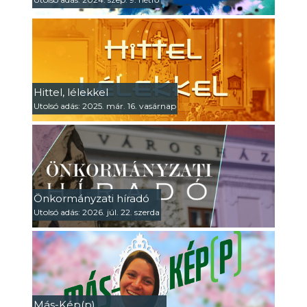
Hittel, lélekkel
Utolsó adás: 2025. már. 16. vasárnap
Önkormányzati híradó
Utolsó adás: 2026. júl. 22. szerda
Más-Kép(p)