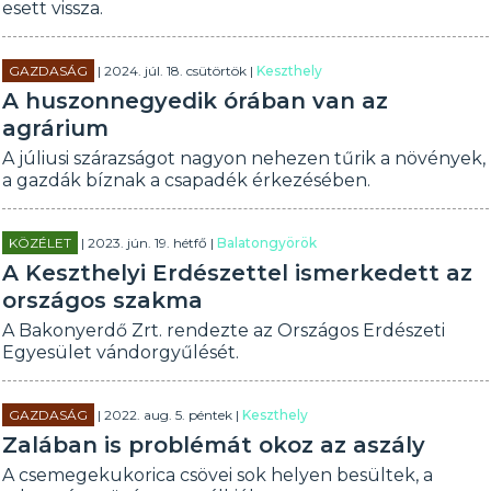
esett vissza.
GAZDASÁG
| 2024. júl. 18. csütörtök |
Keszthely
A huszonnegyedik órában van az
agrárium
A júliusi szárazságot nagyon nehezen tűrik a növények,
a gazdák bíznak a csapadék érkezésében.
KÖZÉLET
| 2023. jún. 19. hétfő |
Balatongyörök
A Keszthelyi Erdészettel ismerkedett az
országos szakma
A Bakonyerdő Zrt. rendezte az Országos Erdészeti
Egyesület vándorgyűlését.
GAZDASÁG
| 2022. aug. 5. péntek |
Keszthely
Zalában is problémát okoz az aszály
A csemegekukorica csövei sok helyen besültek, a