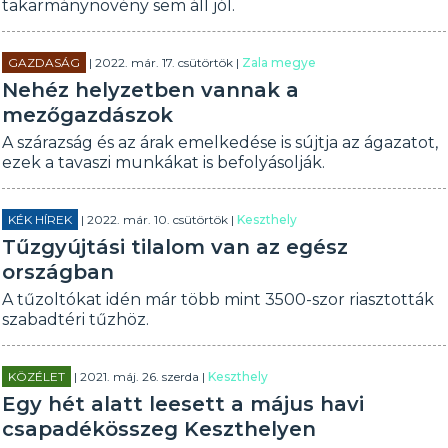
takarmánynövény sem áll jól.
GAZDASÁG
| 2022. már. 17. csütörtök |
Zala megye
Nehéz helyzetben vannak a
mezőgazdászok
A szárazság és az árak emelkedése is sújtja az ágazatot,
ezek a tavaszi munkákat is befolyásolják.
KÉK HÍREK
| 2022. már. 10. csütörtök |
Keszthely
Tűzgyújtási tilalom van az egész
országban
A tűzoltókat idén már több mint 3500-szor riasztották
szabadtéri tűzhöz.
KÖZÉLET
| 2021. máj. 26. szerda |
Keszthely
Egy hét alatt leesett a május havi
csapadékösszeg Keszthelyen