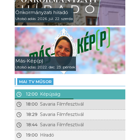
Önkormányzati híradó
Utolsó adás: 2026. júl. 22. szerda
Más-Kép(p)
Utolsó adás: 2022. dec. 23. péntek
MAI TV MŰSOR
12:00
Képújság
18:00
Savaria Filmfesztivál
18:29
Savaria Filmfesztivál
18:44
Savaria Filmfesztivál
19:00
Híradó