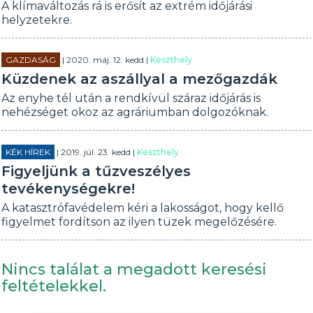
A klímaváltozás rá is erősít az extrém időjárási
helyzetekre.
GAZDASÁG
| 2020. máj. 12. kedd |
Keszthely
Küzdenek az aszállyal a mezőgazdák
Az enyhe tél után a rendkívül száraz időjárás is
nehézséget okoz az agráriumban dolgozóknak.
KÉK HÍREK
| 2019. júl. 23. kedd |
Keszthely
Figyeljünk a tűzveszélyes
tevékenységekre!
A katasztrófavédelem kéri a lakosságot, hogy kellő
figyelmet fordítson az ilyen tüzek megelőzésére.
Nincs találat a megadott keresési
feltételekkel.