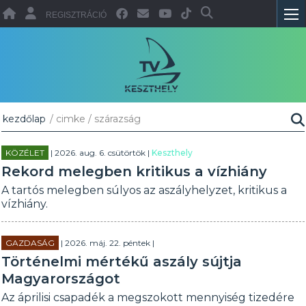
REGISZTRÁCIÓ
kezdőlap
/ cimke / szárazság
KÖZÉLET
| 2026. aug. 6. csütörtök |
Keszthely
Rekord melegben kritikus a vízhiány
A tartós melegben súlyos az aszályhelyzet, kritikus a
vízhiány.
GAZDASÁG
| 2026. máj. 22. péntek |
Történelmi mértékű aszály sújtja
Magyarországot
Az áprilisi csapadék a megszokott mennyiség tizedére