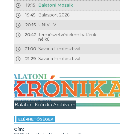
19:15
Balatoni Mozaik
19:45
Balasport 2026
20:15
UNIV TV
20:42
Természetvédelem határok
nélkül
21:00
Savaria Filmfesztivál
21:29
Savaria Filmfesztivál
Balatoni Krónika Archívum
ELÉRHETŐSÉGEK
Cím: