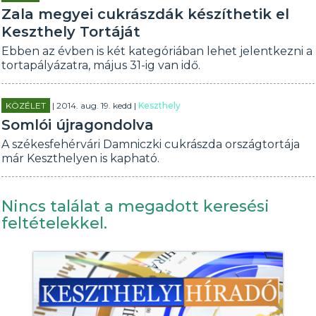
Zala megyei cukrászdák készíthetik el
Keszthely Tortáját
Ebben az évben is két kategóriában lehet jelentkezni a
tortapályázatra, május 31-ig van idő.
KÖZÉLET
| 2014. aug. 19. kedd |
Keszthely
Somlói újragondolva
A székesfehérvári Damniczki cukrászda országtortája
már Keszthelyen is kapható.
Nincs találat a megadott keresési
feltételekkel.