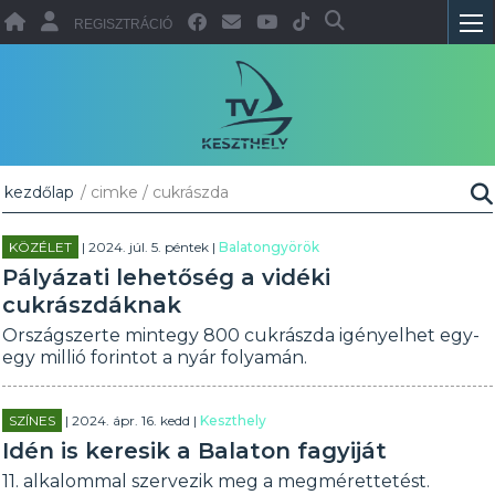
REGISZTRÁCIÓ
kezdőlap
/ cimke / cukrászda
KÖZÉLET
| 2024. júl. 5. péntek |
Balatongyörök
Pályázati lehetőség a vidéki
cukrászdáknak
Országszerte mintegy 800 cukrászda igényelhet egy-
egy millió forintot a nyár folyamán.
SZÍNES
| 2024. ápr. 16. kedd |
Keszthely
Idén is keresik a Balaton fagyiját
11. alkalommal szervezik meg a megmérettetést.