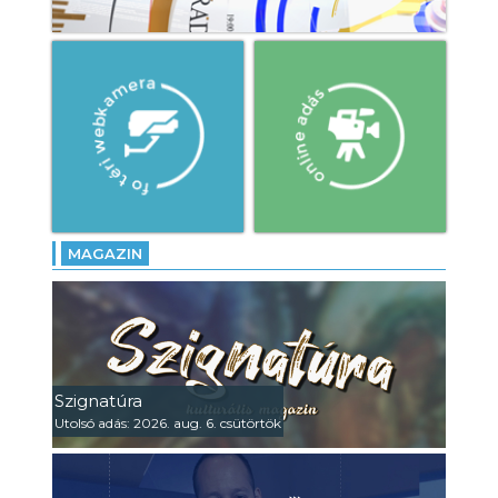
MAGAZIN
Szignatúra
Utolsó adás: 2026. aug. 6. csütörtök