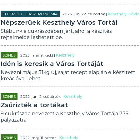
ÉLETMÓD - GASZTRONÓMIA
| 2023. jún. 22. csütörtök |
Keszthely, Hévíz
Népszerűek Keszthely Város Tortái
Stábunk a cukrászdában járt, ahol a készítés
rejtelmeibe leshetett be.
SZÍNES
| 2023. máj. 9. kedd |
Keszthely
Idén is keresik a Város Tortáját
Nevezni május 31-ig új, saját recept alapján elkészített
kreációval lehet.
SZÍNES
| 2022. jún. 2. csütörtök |
Keszthely
Zsűrizték a tortákat
9 cukrászda nevezett a Keszthely Város Tortája 775.
pályázatra.
SZÍNES
| 2022. máj. 11. szerda |
Keszthely