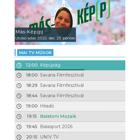
Más-Kép(p)
Utolsó adás: 2022. dec. 23. péntek
MAI TV MŰSOR
12:00
Képújság
18:00
Savaria Filmfesztivál
18:29
Savaria Filmfesztivál
18:44
Savaria Filmfesztivál
19:00
Híradó
19:15
Balatoni Mozaik
19:45
Balasport 2026
20:15
UNIV TV