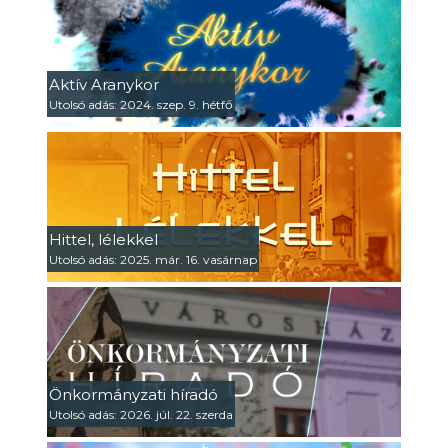
Aktív Aranykor
Utolsó adás: 2024. szep. 9. hétfő
Hittel, lélekkel
Utolsó adás: 2025. már. 16. vasárnap
Önkormányzati híradó
Utolsó adás: 2026. júl. 22. szerda