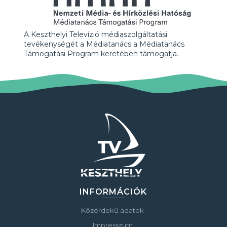
A Keszthelyi Televízió médiaszolgáltatási
tevékenységét a Médiatanács a Médiatanács
Támogatási Program keretében támogatja.
INFORMÁCIÓK
Közérdekű adatok
Impresszum