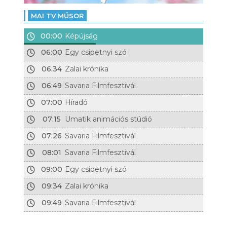
MAI TV MŰSOR
00:00
Képújság
06:00
Egy csipetnyi szó
06:34
Zalai krónika
06:49
Savaria Filmfesztivál
07:00
Híradó
07:15
Umatik animációs stúdió
07:26
Savaria Filmfesztivál
08:01
Savaria Filmfesztivál
09:00
Egy csipetnyi szó
09:34
Zalai krónika
09:49
Savaria Filmfesztivál