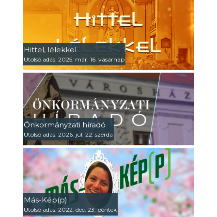
Hittel, lélekkel
Utolsó adás: 2025. már. 16. vasárnap
Önkormányzati híradó
Utolsó adás: 2026. júl. 22. szerda
Más-Kép(p)
Utolsó adás: 2022. dec. 23. péntek