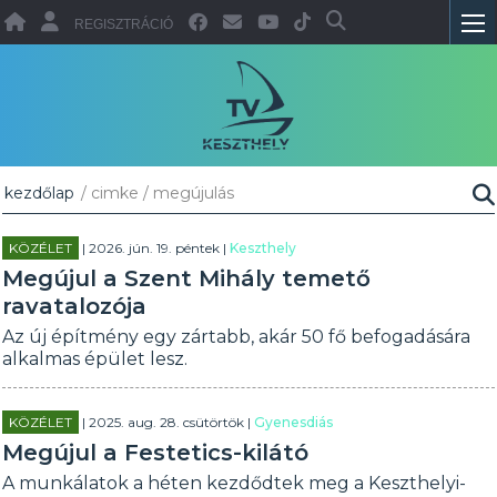
REGISZTRÁCIÓ
kezdőlap
/ cimke / megújulás
KÖZÉLET
| 2026. jún. 19. péntek |
Keszthely
Megújul a Szent Mihály temető
ravatalozója
Az új építmény egy zártabb, akár 50 fő befogadására
alkalmas épület lesz.
KÖZÉLET
| 2025. aug. 28. csütörtök |
Gyenesdiás
Megújul a Festetics-kilátó
A munkálatok a héten kezdődtek meg a Keszthelyi-