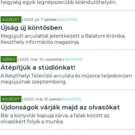
hegység egyik legnépszerűbb kirándulóhelyén.
KÖZÉLET
| 2023. júl. 7. péntek |
Keszthely
Újság új köntösben
Megújult arculattal jelentkezett a Balatoni Krónika,
Keszthely információs magazinja.
SZÍNES
| 2022. már. 10. csütörtök |
Keszthely
Átépítjük a stúdiónkat!
A Keszthelyi Televízió arculata és műsorai teljeskörűen
megújulnak szeptemberig.
KÖZÉLET
| 2020. máj. 13. szerda |
Keszthely
Újdonságok várják majd az olvasókat
Bár a könyvtár kapuja zárva, a falak között az
olvasókért folyik a munka.