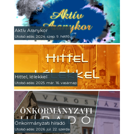
Aktív Aranykor
Utolsó adás: 2024. szep. 9. hétfő
Hittel, lélekkel
Utolsó adás: 2025. már. 16. vasárnap
Önkormányzati híradó
Utolsó adás: 2026. júl. 22. szerda