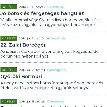
KÖZÉLET
| 2016. júl. 15. péntek |
Gyenesdiás
Jó borok és fergeteges hangulat
16. alkalommal várja Gyenesdiás a borkedvelőket és a
szórakozni vágyókat a hagyományos borünnepre.
KÖZÉLET
| 2014. júl. 31. csütörtök |
Keszthely
22. Zalai Borcégér
Az időjárás csak a borfelvonulásig volt kegyes az idei
borünnep nyitónapjához.
KÖZÉLET
| 2014. júl. 21. hétfő |
Balatongyörök
Györöki Bormuri
A négy napos színes boros forgatagon finom borok és
ételek várták a vendégeket a györöki sétányra.
KÖZÉLET
| 2014. júl. 11. péntek |
Gyenesdiás