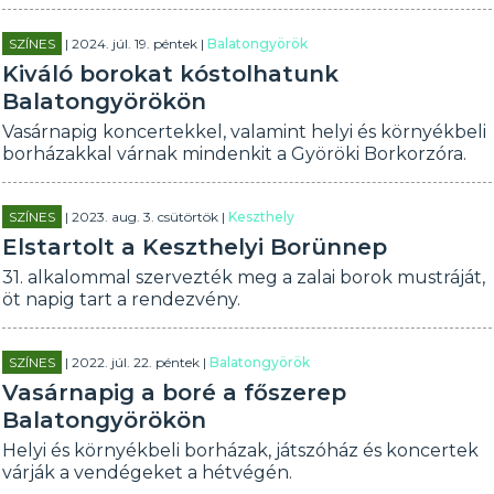
SZÍNES
| 2024. júl. 19. péntek |
Balatongyörök
Kiváló borokat kóstolhatunk
Balatongyörökön
Vasárnapig koncertekkel, valamint helyi és környékbeli
borházakkal várnak mindenkit a Györöki Borkorzóra.
SZÍNES
| 2023. aug. 3. csütörtök |
Keszthely
Elstartolt a Keszthelyi Borünnep
31. alkalommal szervezték meg a zalai borok mustráját,
öt napig tart a rendezvény.
SZÍNES
| 2022. júl. 22. péntek |
Balatongyörök
Vasárnapig a boré a főszerep
Balatongyörökön
Helyi és környékbeli borházak, játszóház és koncertek
várják a vendégeket a hétvégén.