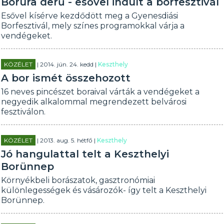
Borúra derű - esővel indult a borfesztivál
Esővel kísérve kezdődött meg a Gyenesdiási
Borfesztivál, mely színes programokkal várja a
vendégeket.
KÖZÉLET
| 2014. jún. 24. kedd |
Keszthely
A bor ismét összehozott
16 neves pincészet boraival várták a vendégeket a
negyedik alkalommal megrendezett belvárosi
fesztiválon.
KÖZÉLET
| 2013. aug. 5. hétfő |
Keszthely
Jó hangulattal telt a Keszthelyi
Borünnep
Környékbeli borászatok, gasztronómiai
különlegességek és vásározók- így telt a Keszthelyi
Borünnep.