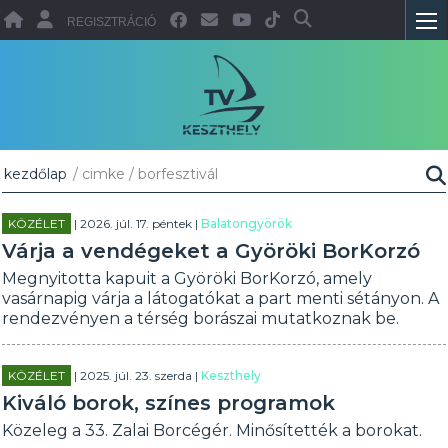
REGISZTRÁCIÓ
kezdőlap
/ cimke / borfesztivál
KÖZÉLET
| 2026. júl. 17. péntek |
Balatongyörök
Várja a vendégeket a Györöki BorKorzó
Megnyitotta kapuit a Györöki BorKorzó, amely
vasárnapig várja a látogatókat a part menti sétányon. A
rendezvényen a térség borászai mutatkoznak be.
KÖZÉLET
| 2025. júl. 23. szerda |
Keszthely
Kiváló borok, színes programok
Közeleg a 33. Zalai Borcégér. Minősítették a borokat.