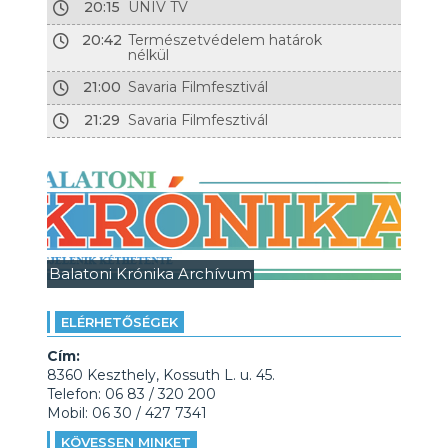
20:15
UNIV TV
20:42
Természetvédelem határok
nélkül
21:00
Savaria Filmfesztivál
21:29
Savaria Filmfesztivál
Balatoni Krónika Archívum
ELÉRHETŐSÉGEK
Cím:
8360 Keszthely, Kossuth L. u. 45.
Telefon: 06 83 / 320 200
Mobil: 06 30 / 427 7341
KÖVESSEN MINKET