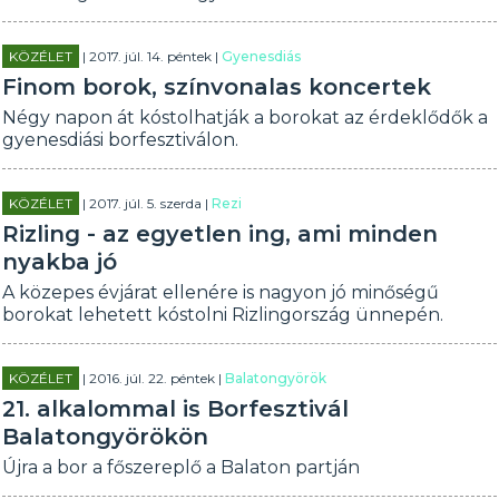
KÖZÉLET
| 2017. júl. 14. péntek |
Gyenesdiás
Finom borok, színvonalas koncertek
Négy napon át kóstolhatják a borokat az érdeklődők a
gyenesdiási borfesztiválon.
KÖZÉLET
| 2017. júl. 5. szerda |
Rezi
Rizling - az egyetlen ing, ami minden
nyakba jó
A közepes évjárat ellenére is nagyon jó minőségű
borokat lehetett kóstolni Rizlingország ünnepén.
KÖZÉLET
| 2016. júl. 22. péntek |
Balatongyörök
21. alkalommal is Borfesztivál
Balatongyörökön
Újra a bor a főszereplő a Balaton partján