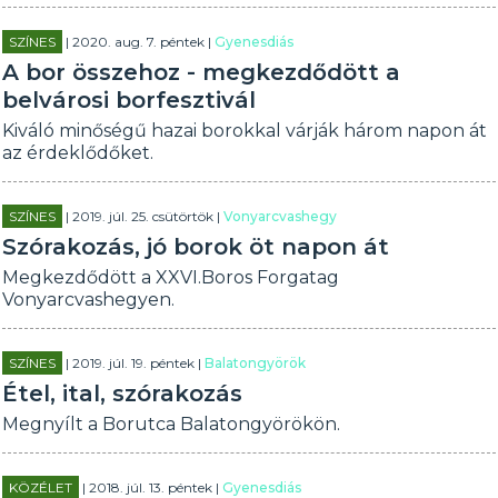
SZÍNES
| 2020. aug. 7. péntek |
Gyenesdiás
A bor összehoz - megkezdődött a
belvárosi borfesztivál
Kiváló minőségű hazai borokkal várják három napon át
az érdeklődőket.
SZÍNES
| 2019. júl. 25. csütörtök |
Vonyarcvashegy
Szórakozás, jó borok öt napon át
Megkezdődött a XXVI.Boros Forgatag
Vonyarcvashegyen.
SZÍNES
| 2019. júl. 19. péntek |
Balatongyörök
Étel, ital, szórakozás
Megnyílt a Borutca Balatongyörökön.
KÖZÉLET
| 2018. júl. 13. péntek |
Gyenesdiás