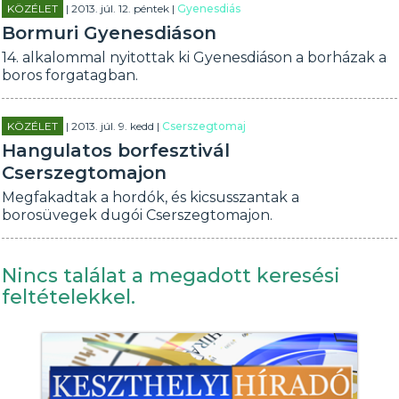
KÖZÉLET
| 2013. júl. 12. péntek |
Gyenesdiás
Bormuri Gyenesdiáson
14. alkalommal nyitottak ki Gyenesdiáson a borházak a
boros forgatagban.
KÖZÉLET
| 2013. júl. 9. kedd |
Cserszegtomaj
Hangulatos borfesztivál
Cserszegtomajon
Megfakadtak a hordók, és kicsusszantak a
borosüvegek dugói Cserszegtomajon.
Nincs találat a megadott keresési
feltételekkel.