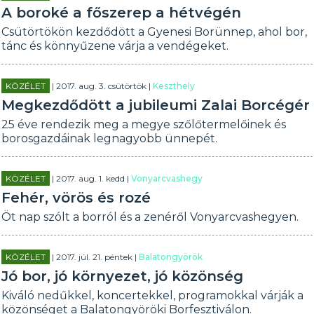
A boroké a főszerep a hétvégén
Csütörtökön kezdődött a Gyenesi Borünnep, ahol bor,
tánc és könnyűzene várja a vendégeket.
KÖZÉLET
| 2017. aug. 3. csütörtök |
Keszthely
Megkezdődött a jubileumi Zalai Borcégér
25 éve rendezik meg a megye szőlőtermelőinek és
borosgazdáinak legnagyobb ünnepét.
KÖZÉLET
| 2017. aug. 1. kedd |
Vonyarcvashegy
Fehér, vörös és rozé
Öt nap szólt a borról és a zenéről Vonyarcvashegyen.
KÖZÉLET
| 2017. júl. 21. péntek |
Balatongyörök
Jó bor, jó környezet, jó közönség
Kiváló nedűkkel, koncertekkel, programokkal várják a
közönséget a Balatongyöröki Borfesztiválon.