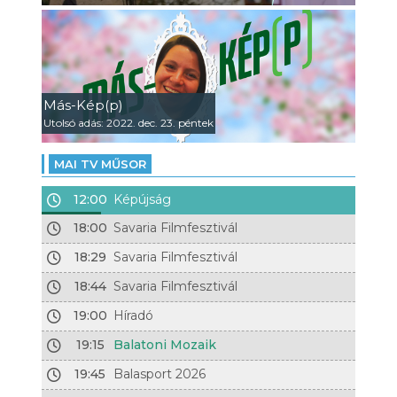
Más-Kép(p)
Utolsó adás: 2022. dec. 23. péntek
MAI TV MŰSOR
12:00
Képújság
18:00
Savaria Filmfesztivál
18:29
Savaria Filmfesztivál
18:44
Savaria Filmfesztivál
19:00
Híradó
19:15
Balatoni Mozaik
19:45
Balasport 2026