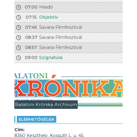
07:00
Híradó
07:15
Objektív
07:45
Savaria Filmfesztivál
08:37
Savaria Filmfesztivál
08:57
Savaria Filmfesztivál
09:00
Szignatúra
Balatoni Krónika Archívum
ELÉRHETŐSÉGEK
Cím:
8360 Keszthely, Kossuth L. u. 45.