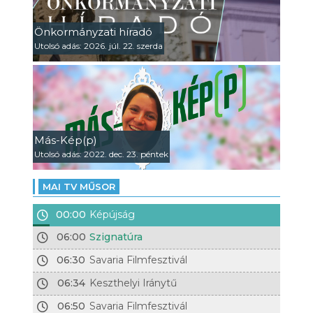
Önkormányzati híradó
Utolsó adás: 2026. júl. 22. szerda
Más-Kép(p)
Utolsó adás: 2022. dec. 23. péntek
MAI TV MŰSOR
00:00
Képújság
06:00
Szignatúra
06:30
Savaria Filmfesztivál
06:34
Keszthelyi Iránytű
06:50
Savaria Filmfesztivál