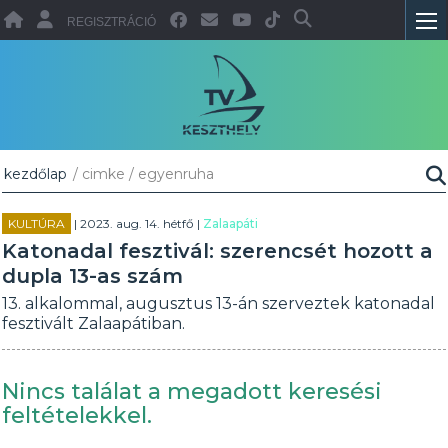
REGISZTRÁCIÓ
kezdőlap
/ cimke / egyenruha
KULTÚRA
| 2023. aug. 14. hétfő |
Zalaapáti
Katonadal fesztivál: szerencsét hozott a
dupla 13-as szám
13. alkalommal, augusztus 13-án szerveztek katonadal
fesztivált Zalaapátiban.
Nincs találat a megadott keresési
feltételekkel.