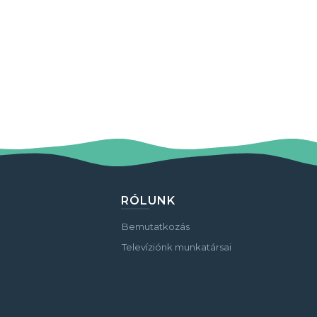
RÓLUNK
Bemutatkozás
Televíziónk munkatársai