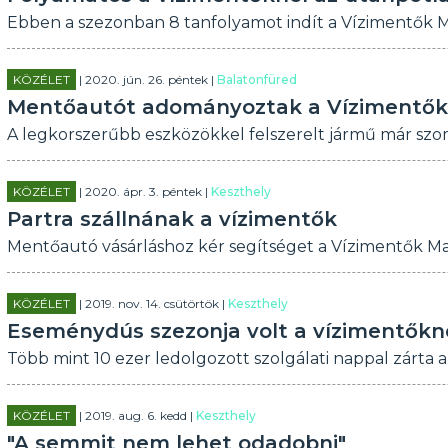
Ebben a szezonban 8 tanfolyamot indít a Vízimentők M
KÖZÉLET
| 2020. jún. 26. péntek |
Balatonfüred
Mentőautót adományoztak a Vízimentők 
A legkorszerűbb eszközökkel felszerelt jármű már szomb
KÖZÉLET
| 2020. ápr. 3. péntek |
Keszthely
Partra szállnának a vízimentők
Mentőautó vásárláshoz kér segítséget a Vízimentők Ma
KÖZÉLET
| 2019. nov. 14. csütörtök |
Keszthely
Eseménydús szezonja volt a vízimentőkn
Több mint 10 ezer ledolgozott szolgálati nappal zárta 
KÖZÉLET
| 2019. aug. 6. kedd |
Keszthely
"A semmit nem lehet odadobni"