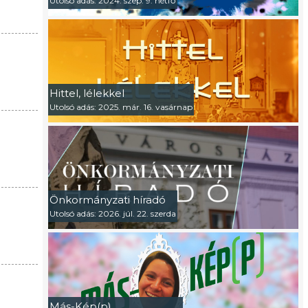
Utolsó adás: 2024. szep. 9. hétfő
Hittel, lélekkel
Utolsó adás: 2025. már. 16. vasárnap
Önkormányzati híradó
Utolsó adás: 2026. júl. 22. szerda
Más-Kép(p)