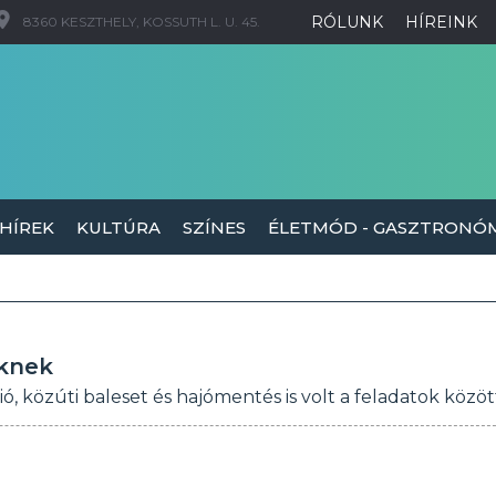
RÓLUNK
HÍREINK
8360 KESZTHELY, KOSSUTH L. U. 45.
 HÍREK
KULTÚRA
SZÍNES
ÉLETMÓD - GASZTRONÓ
őknek
ó, közúti baleset és hajómentés is volt a feladatok közöt