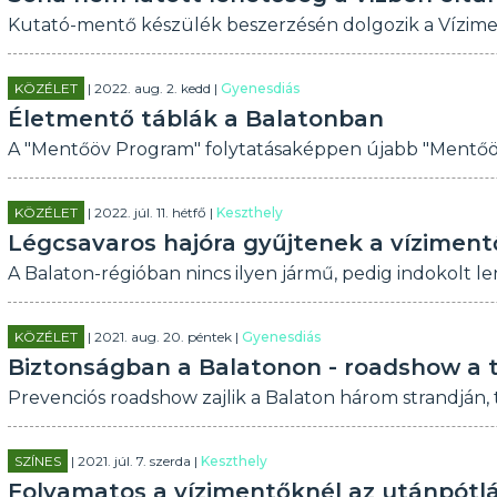
Kutató-mentő készülék beszerzésén dolgozik a Vízime
KÖZÉLET
| 2022. aug. 2. kedd |
Gyenesdiás
Életmentő táblák a Balatonban
A "Mentőöv Program" folytatásaképpen újabb "Mentőöv 
KÖZÉLET
| 2022. júl. 11. hétfő |
Keszthely
Légcsavaros hajóra gyűjtenek a víziment
A Balaton-régióban nincs ilyen jármű, pedig indokolt le
KÖZÉLET
| 2021. aug. 20. péntek |
Gyenesdiás
Biztonságban a Balatonon - roadshow a t
Prevenciós roadshow zajlik a Balaton három strandján, 
SZÍNES
| 2021. júl. 7. szerda |
Keszthely
Folyamatos a vízimentőknél az utánpótl