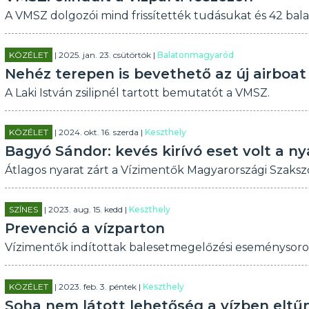
A VMSZ dolgozói mind frissítették tudásukat és 42 bal
KÖZÉLET
| 2025. jan. 23. csütörtök |
Balatonmagyaród
Nehéz terepen is bevethető az új airboat
A Laki István zsilipnél tartott bemutatót a VMSZ.
KÖZÉLET
| 2024. okt. 16. szerda |
Keszthely
Bagyó Sándor: kevés kirívó eset volt a n
Átlagos nyarat zárt a Vízimentők Magyarországi Szakszo
SZÍNES
| 2023. aug. 15. kedd |
Keszthely
Prevenció a vízparton
Vízimentők indítottak balesetmegelőzési eseménysoro
KÖZÉLET
| 2023. feb. 3. péntek |
Keszthely
Soha nem látott lehetőség a vízben eltű