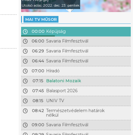
Utolsó adás: 2022. dec. 23. péntek
MAI TV MŰSOR
00:00
Képújság
06:00
Savaria Filmfesztivál
06:29
Savaria Filmfesztivál
06:44
Savaria Filmfesztivál
07:00
Híradó
07:15
Balatoni Mozaik
07:45
Balasport 2026
08:15
UNIV TV
08:42
Természetvédelem határok
nélkül
09:00
Savaria Filmfesztivál
09:29
Savaria Filmfesztivál