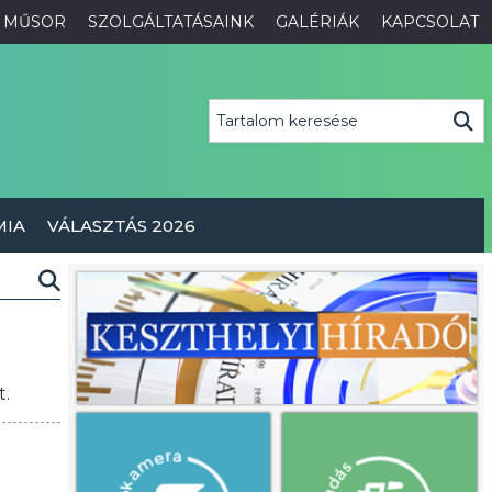
MŰSOR
SZOLGÁLTATÁSAINK
GALÉRIÁK
KAPCSOLAT
MIA
VÁLASZTÁS 2026
t.