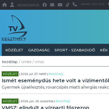
+36 83 / 320 200
REGISZTRÁCIÓ
KÖZÉLET
GAZDASÁG
SPORT - SZABADIDŐ
KÉK
kezdőlap
/ cimke / vmsz
KÖZÉLET
| 2026. júl. 27. hétfő |
Keszthely
Ismét eseménydús hete volt a víziment
Gyermek újraélesztés, rovarcsípés miatti allergiás reakci
KÖZÉLET
| 2026. jún. 25. csütörtök |
Keszthely
VMSZ: elindult a vízparti főszezon