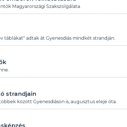
ntők Magyarországi Szakszolgálata.
táblákat" adtak át Gyenesdiás mindkét strandján.
ők
nne.
ó strandjain
többek között Gyenesdiáson is, augusztus eleje óta.
ásképzés