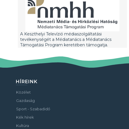
A Keszthelyi Televízió médiaszolgáltatási
tevékenységét a Médiatanács a Médiatanács
Támogatási Program keretében támogatja.
HÍREINK
Közélet
Gazdaság
Sport - Szabadidő
Kék hírek
Kultúra