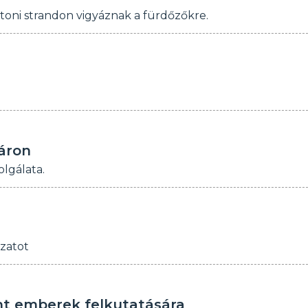
atoni strandon vigyáznak a fürdőzőkre.
yáron
lgálata.
zatot
nt emberek felkutatására