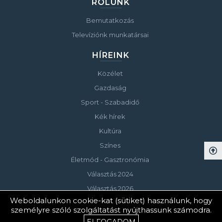
RÓLUNK
Bemutatkozás
Televíziónk munkatársai
HÍREINK
Közélet
Gazdaság
Sport - Szabadidő
Kék hírek
Kultúra
Színes
Életmód - Gasztronómia
Választás 2024
Választás 2026
Weboldalunkon cookie-kat (sütiket) használunk, hogy
személyre szóló szolgáltatást nyújthassunk számodra.
© Copyright 2023 Keszthelyi Televízió