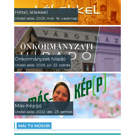
Hittel, lélekkel
Utolsó adás: 2025. már. 16. vasárnap
Önkormányzati híradó
Utolsó adás: 2026. júl. 22. szerda
Más-Kép(p)
Utolsó adás: 2022. dec. 23. péntek
MAI TV MŰSOR