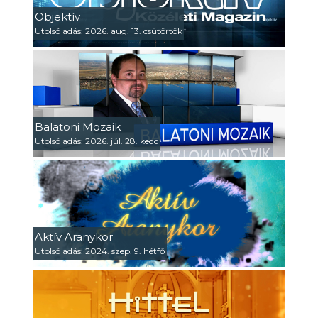
Objektív
Utolsó adás: 2026. aug. 13. csütörtök
Balatoni Mozaik
Utolsó adás: 2026. júl. 28. kedd
Aktív Aranykor
Utolsó adás: 2024. szep. 9. hétfő