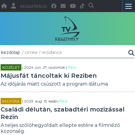
REGISZTRÁCIÓ
kezdőlap
/ cimke / rezidance
KÖZÉLET
| 2024. jún. 27. csütörtök |
Rezi
Májusfát táncoltak ki Reziben
Az időjárás miatt csúszott a program dátuma
KULTÚRA
| 2023. aug. 15. kedd |
Rezi
Családi délután, szabadtéri mozizással
Rezin
A teljes szőlőhegyoldalt ellepte estére a filmnéző
közönség.