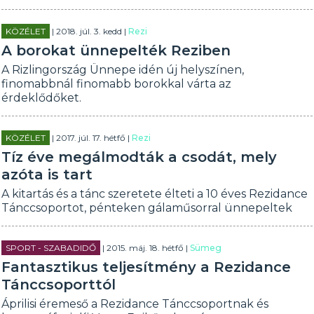
KÖZÉLET
| 2018. júl. 3. kedd |
Rezi
A borokat ünnepelték Reziben
A Rizlingország Ünnepe idén új helyszínen,
finomabbnál finomabb borokkal várta az
érdeklődőket.
KÖZÉLET
| 2017. júl. 17. hétfő |
Rezi
Tíz éve megálmodták a csodát, mely
azóta is tart
A kitartás és a tánc szeretete élteti a 10 éves Rezidance
Tánccsoportot, pénteken gálaműsorral ünnepeltek
SPORT - SZABADIDŐ
| 2015. máj. 18. hétfő |
Sümeg
Fantasztikus teljesítmény a Rezidance
Tánccsoporttól
Áprilisi éremeső a Rezidance Tánccsoportnak és