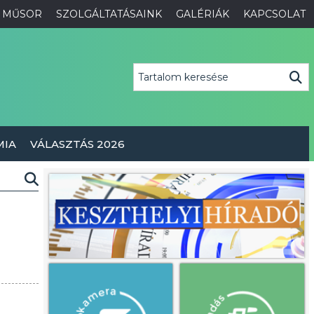
MŰSOR
SZOLGÁLTATÁSAINK
GALÉRIÁK
KAPCSOLAT
MIA
VÁLASZTÁS 2026