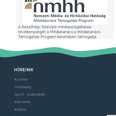
A Keszthelyi Televízió médiaszolgáltatási
tevékenységét a Médiatanács a Médiatanács
Támogatási Program keretében támogatja.
HÍREINK
Közélet
Gazdaság
Sport - Szabadidő
Kék hírek
Kultúra