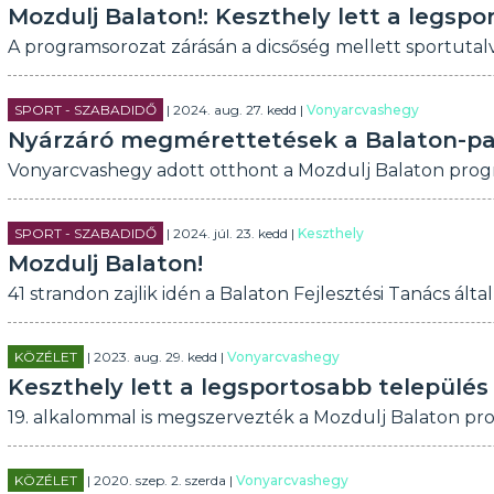
Mozdulj Balaton!: Keszthely lett a legsp
A programsorozat zárásán a dicsőség mellett sportutalv
SPORT - SZABADIDŐ
| 2024. aug. 27. kedd |
Vonyarcvashegy
Nyárzáró megmérettetések a Balaton-p
Vonyarcvashegy adott otthont a Mozdulj Balaton pro
SPORT - SZABADIDŐ
| 2024. júl. 23. kedd |
Keszthely
Mozdulj Balaton!
41 strandon zajlik idén a Balaton Fejlesztési Tanács álta
KÖZÉLET
| 2023. aug. 29. kedd |
Vonyarcvashegy
Keszthely lett a legsportosabb település
19. alkalommal is megszervezték a Mozdulj Balaton pr
KÖZÉLET
| 2020. szep. 2. szerda |
Vonyarcvashegy