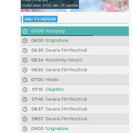
Utolsó adás: 2022. dec. 23. péntek
MAI TV MŰSOR
00:00
Képújság
06:00
Szignatúra
06:30
Savaria Filmfesztivál
06:34
Keszthelyi Iránytű
06:50
Savaria Filmfesztivál
07:00
Híradó
07:15
Objektív
07:45
Savaria Filmfesztivál
08:37
Savaria Filmfesztivál
08:57
Savaria Filmfesztivál
09:00
Szignatúra