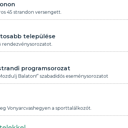
tonon
ros 45 strandon versengett.
rtosabb települése
ű rendezvénysorozatot.
strandi programsorozat
Mozdulj Balaton!” szabadidős eseménysorozatot
eg Vonyarcvashegyen a sporttalálkozót.
telekkel.