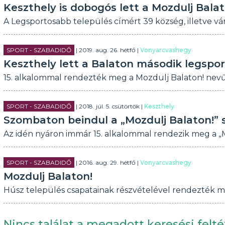
Keszthely is dobogós lett a Mozdulj Bala
A Legsportosabb település címért 39 község, illetve vá
SPORT - SZABADIDŐ
| 2019. aug. 26. hétfő |
Vonyarcvashegy
Keszthely lett a Balaton második legspo
15. alkalommal rendezték meg a Mozdulj Balaton! nev
SPORT - SZABADIDŐ
| 2018. júl. 5. csütörtök |
Keszthely
Szombaton beindul a „Mozdulj Balaton!” 
Az idén nyáron immár 15. alkalommal rendezik meg a „
SPORT - SZABADIDŐ
| 2016. aug. 29. hétfő |
Vonyarcvashegy
Mozdulj Balaton!
Húsz település csapatainak részvételével rendezték m
Nincs találat a megadott keresési felté