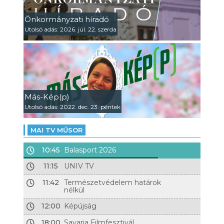
Önkormányzati híradó
Utolsó adás: 2026. júl. 22. szerda
Más-Kép(p)
Utolsó adás: 2022. dec. 23. péntek
MAI TV MŰSOR
10:45
Balasport 2026
11:15
UNIV TV
11:42
Természetvédelem határok
nélkül
12:00
Képújság
18:00
Savaria Filmfesztivál