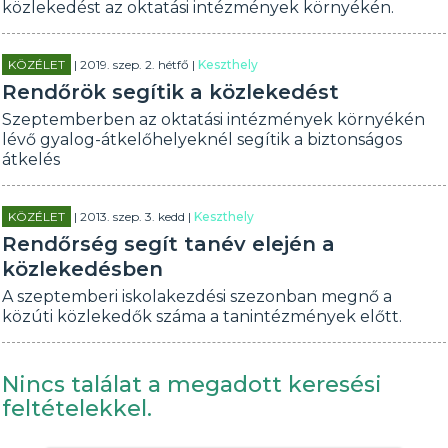
közlekedést az oktatási intézmények környékén.
KÖZÉLET
| 2019. szep. 2. hétfő |
Keszthely
Rendőrök segítik a közlekedést
Szeptemberben az oktatási intézmények környékén
lévő gyalog-átkelőhelyeknél segítik a biztonságos
átkelés
KÖZÉLET
| 2013. szep. 3. kedd |
Keszthely
Rendőrség segít tanév elején a
közlekedésben
A szeptemberi iskolakezdési szezonban megnő a
közúti közlekedők száma a tanintézmények előtt.
Nincs találat a megadott keresési
feltételekkel.