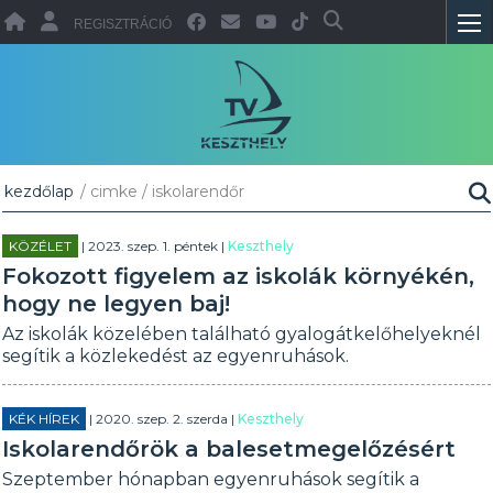
REGISZTRÁCIÓ
kezdőlap
/ cimke / iskolarendőr
KÖZÉLET
| 2023. szep. 1. péntek |
Keszthely
Fokozott figyelem az iskolák környékén,
hogy ne legyen baj!
Az iskolák közelében található gyalogátkelőhelyeknél
segítik a közlekedést az egyenruhások.
KÉK HÍREK
| 2020. szep. 2. szerda |
Keszthely
Iskolarendőrök a balesetmegelőzésért
Szeptember hónapban egyenruhások segítik a