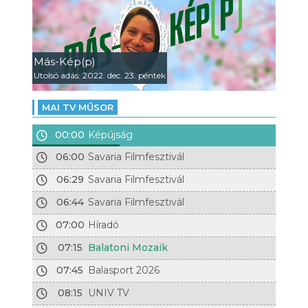
Más-Kép(p)
Utolsó adás: 2022. dec. 23. péntek
MAI TV MŰSOR
00:00
Képújság
06:00
Savaria Filmfesztivál
06:29
Savaria Filmfesztivál
06:44
Savaria Filmfesztivál
07:00
Híradó
07:15
Balatoni Mozaik
07:45
Balasport 2026
08:15
UNIV TV