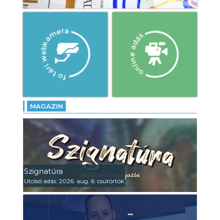
MAGAZIN
Szignatúra
Utolsó adás: 2026. aug. 6. csütörtök