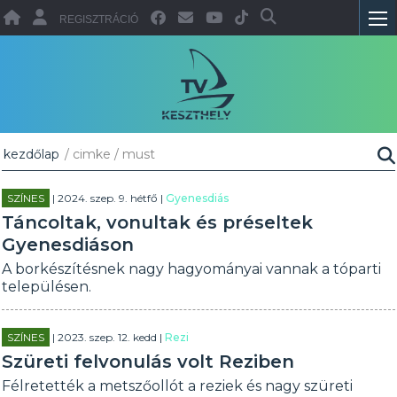
REGISZTRÁCIÓ
kezdőlap
/ cimke / must
SZÍNES
| 2024. szep. 9. hétfő |
Gyenesdiás
Táncoltak, vonultak és préseltek
Gyenesdiáson
A borkészítésnek nagy hagyományai vannak a tóparti
településen.
SZÍNES
| 2023. szep. 12. kedd |
Rezi
Szüreti felvonulás volt Reziben
Félretették a metszőollót a reziek és nagy szüreti