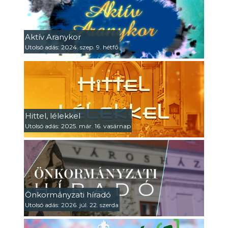
Aktív Aranykor
Utolsó adás: 2024. szep. 9. hétfő
Hittel, lélekkel
Utolsó adás: 2025. már. 16. vasárnap
Önkormányzati híradó
Utolsó adás: 2026. júl. 22. szerda