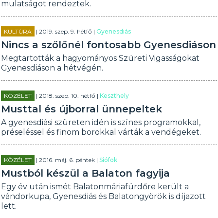
mulatságot rendeztek.
KULTÚRA
| 2019. szep. 9. hétfő |
Gyenesdiás
Nincs a szőlőnél fontosabb Gyenesdiáson
Megtartották a hagyományos Szüreti Vigasságokat
Gyenesdiáson a hétvégén.
KÖZÉLET
| 2018. szep. 10. hétfő |
Keszthely
Musttal és újborral ünnepeltek
A gyenesdiási szüreten idén is színes programokkal,
préseléssel és finom borokkal várták a vendégeket.
KÖZÉLET
| 2016. máj. 6. péntek |
Siófok
Mustból készül a Balaton fagyija
Egy év után ismét Balatonmáriafürdőre került a
vándorkupa, Gyenesdiás és Balatongyörök is díjazott
lett.