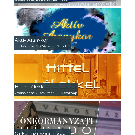
Aktív Aranykor
Utolsó adás: 2024. szep. 9. hétfő
Hittel, lélekkel
Utolsó adás: 2025. már. 16. vasárnap
Önkormányzati híradó