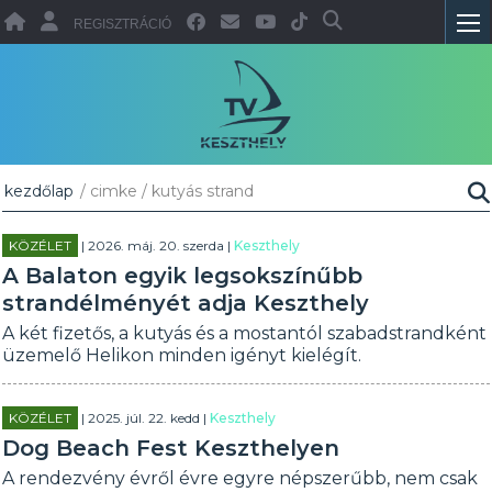
REGISZTRÁCIÓ
kezdőlap
/ cimke / kutyás strand
KÖZÉLET
| 2026. máj. 20. szerda |
Keszthely
A Balaton egyik legsokszínűbb
strandélményét adja Keszthely
A két fizetős, a kutyás és a mostantól szabadstrandként
üzemelő Helikon minden igényt kielégít.
KÖZÉLET
| 2025. júl. 22. kedd |
Keszthely
Dog Beach Fest Keszthelyen
A rendezvény évről évre egyre népszerűbb, nem csak