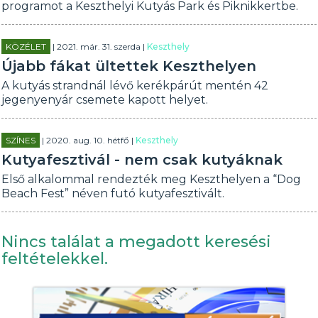
programot a Keszthelyi Kutyás Park és Piknikkertbe.
KÖZÉLET
| 2021. már. 31. szerda |
Keszthely
Újabb fákat ültettek Keszthelyen
A kutyás strandnál lévő kerékpárút mentén 42
jegenyenyár csemete kapott helyet.
SZÍNES
| 2020. aug. 10. hétfő |
Keszthely
Kutyafesztivál - nem csak kutyáknak
Első alkalommal rendezték meg Keszthelyen a “Dog
Beach Fest” néven futó kutyafesztivált.
Nincs találat a megadott keresési
feltételekkel.