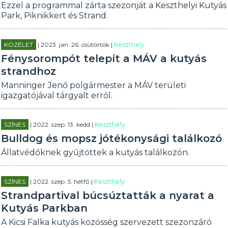
Ezzel a programmal zárta szezonját a Keszthelyi Kutyás
Park, Piknikkert és Strand.
KÖZÉLET
| 2023. jan. 26. csütörtök |
Keszthely
Fénysorompót telepít a MÁV a kutyás
strandhoz
Manninger Jenő polgármester a MÁV területi
igazgatójával tárgyalt erről.
SZÍNES
| 2022. szep. 13. kedd |
Keszthely
Bulldog és mopsz jótékonysági találkozó
Állatvédőknek gyűjtöttek a kutyás találkozón.
SZÍNES
| 2022. szep. 5. hétfő |
Keszthely
Strandpartival búcsúztatták a nyarat a
Kutyás Parkban
A Kicsi Falka kutyás közösség szervezett szezonzáró