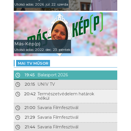
Utolsó adás: 2026. júl. 22. szerda
Más-Kép(p)
Utolsó adás: 2022. dec. 23. péntek
MAI TV MŰSOR
19:45
Balasport 2026
20:15
UNIV TV
20:42
Természetvédelem határok
nélkül
21:00
Savaria Filmfesztivál
21:29
Savaria Filmfesztivál
21:44
Savaria Filmfesztivál