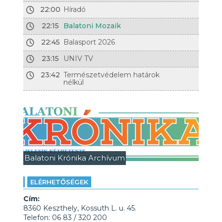
22:00
Híradó
22:15
Balatoni Mozaik
22:45
Balasport 2026
23:15
UNIV TV
23:42
Természetvédelem határok
nélkül
Balatoni Krónika Archívum
ELÉRHETŐSÉGEK
Cím:
8360 Keszthely, Kossuth L. u. 45.
Telefon: 06 83 / 320 200