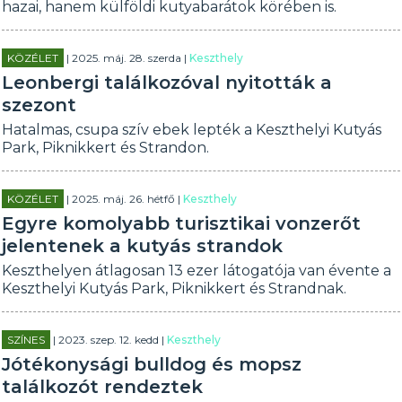
hazai, hanem külföldi kutyabarátok körében is.
KÖZÉLET
| 2025. máj. 28. szerda |
Keszthely
Leonbergi találkozóval nyitották a
szezont
Hatalmas, csupa szív ebek lepték a Keszthelyi Kutyás
Park, Piknikkert és Strandon.
KÖZÉLET
| 2025. máj. 26. hétfő |
Keszthely
Egyre komolyabb turisztikai vonzerőt
jelentenek a kutyás strandok
Keszthelyen átlagosan 13 ezer látogatója van évente a
Keszthelyi Kutyás Park, Piknikkert és Strandnak.
SZÍNES
| 2023. szep. 12. kedd |
Keszthely
Jótékonysági bulldog és mopsz
találkozót rendeztek