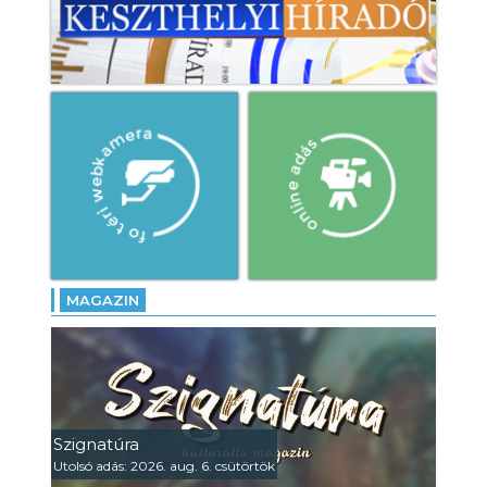
MAGAZIN
Szignatúra
Utolsó adás: 2026. aug. 6. csütörtök