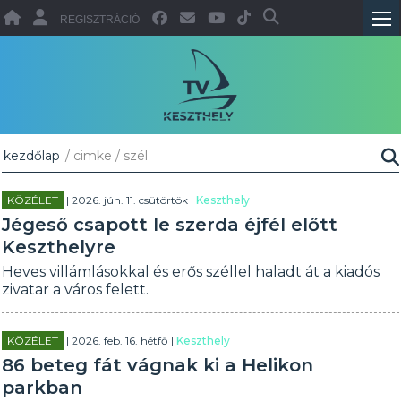
REGISZTRÁCIÓ
kezdőlap
/ cimke / szél
KÖZÉLET
| 2026. jún. 11. csütörtök |
Keszthely
Jégeső csapott le szerda éjfél előtt
Keszthelyre
Heves villámlásokkal és erős széllel haladt át a kiadós
zivatar a város felett.
KÖZÉLET
| 2026. feb. 16. hétfő |
Keszthely
86 beteg fát vágnak ki a Helikon
parkban