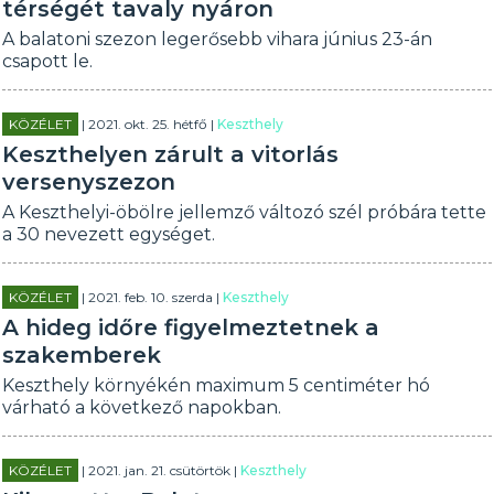
térségét tavaly nyáron
A balatoni szezon legerősebb vihara június 23-án
csapott le.
KÖZÉLET
| 2021. okt. 25. hétfő |
Keszthely
Keszthelyen zárult a vitorlás
versenyszezon
A Keszthelyi-öbölre jellemző változó szél próbára tette
a 30 nevezett egységet.
KÖZÉLET
| 2021. feb. 10. szerda |
Keszthely
A hideg időre figyelmeztetnek a
szakemberek
Keszthely környékén maximum 5 centiméter hó
várható a következő napokban.
KÖZÉLET
| 2021. jan. 21. csütörtök |
Keszthely