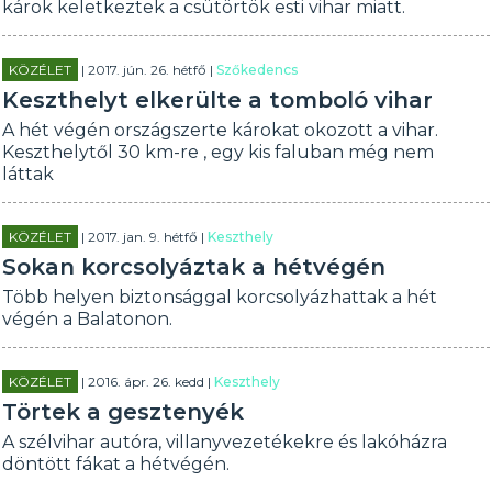
károk keletkeztek a csütörtök esti vihar miatt.
KÖZÉLET
| 2017. jún. 26. hétfő |
Szőkedencs
Keszthelyt elkerülte a tomboló vihar
A hét végén országszerte károkat okozott a vihar.
Keszthelytől 30 km-re , egy kis faluban még nem
láttak
KÖZÉLET
| 2017. jan. 9. hétfő |
Keszthely
Sokan korcsolyáztak a hétvégén
Több helyen biztonsággal korcsolyázhattak a hét
végén a Balatonon.
KÖZÉLET
| 2016. ápr. 26. kedd |
Keszthely
Törtek a gesztenyék
A szélvihar autóra, villanyvezetékekre és lakóházra
döntött fákat a hétvégén.