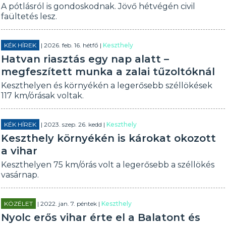
A pótlásról is gondoskodnak. Jövő hétvégén civil
faültetés lesz.
KÉK HÍREK
| 2026. feb. 16. hétfő |
Keszthely
Hatvan riasztás egy nap alatt –
megfeszített munka a zalai tűzoltóknál
Keszthelyen és környékén a legerősebb széllökések
117 km/órásak voltak.
KÉK HÍREK
| 2023. szep. 26. kedd |
Keszthely
Keszthely környékén is károkat okozott
a vihar
Keszthelyen 75 km/órás volt a legerősebb a széllökés
vasárnap.
KÖZÉLET
| 2022. jan. 7. péntek |
Keszthely
Nyolc erős vihar érte el a Balatont és