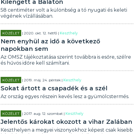
Kilengett a Balaton
58 centiméter volt a különbség a tó nyugati és keleti
végének vízállásában.
KÖZÉLET
| 2020. okt. 12. hétfő |
Keszthely
Nem enyhül az idő a következő
napokban sem
Az OMSZ tájékoztatása szerint továbbra is esőre, szélre
és hűvös időre kell számítani.
KÖZÉLET
| 2019. máj. 24. péntek |
Keszthely
Sokat ártott a csapadék és a szél
Az ország egyes részein kevés lesz a gyümölcstermés.
KÖZÉLET
| 2017. aug. 12. szombat |
Keszthely
Jelentős károkat okozott a vihar Zalában
Keszthelyen a megyei viszonyokhoz képest csak kisebb