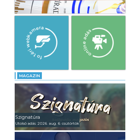
MAGAZIN
Szignatúra
Utolsó adás: 2026. aug. 6. csütörtök