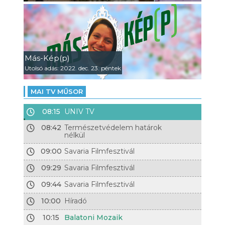
Más-Kép(p)
Utolsó adás: 2022. dec. 23. péntek
MAI TV MŰSOR
08:15
UNIV TV
08:42
Természetvédelem határok
nélkül
09:00
Savaria Filmfesztivál
09:29
Savaria Filmfesztivál
09:44
Savaria Filmfesztivál
10:00
Híradó
10:15
Balatoni Mozaik