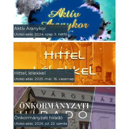
Aktív Aranykor
Utolsó adás: 2024. szep. 9. hétfő
Hittel, lélekkel
Utolsó adás: 2025. már. 16. vasárnap
Önkormányzati híradó
Utolsó adás: 2026. júl. 22. szerda