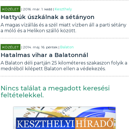
KÖZÉLET
| 2016. már. 1. kedd |
Keszthely
Hattyúk úszkálnak a sétányon
A magas vízállás és a szél miatt vízben áll a parti sétány
a móló és a Helikon szálló között.
KÖZÉLET
| 2014. máj. 16. péntek |
Balaton
Hatalmas vihar a Balatonnál
A Balaton déli partján 25 kilométeres szakaszon folyik a
medréből kilépett Balaton ellen a védekezés.
Nincs találat a megadott keresési
feltételekkel.