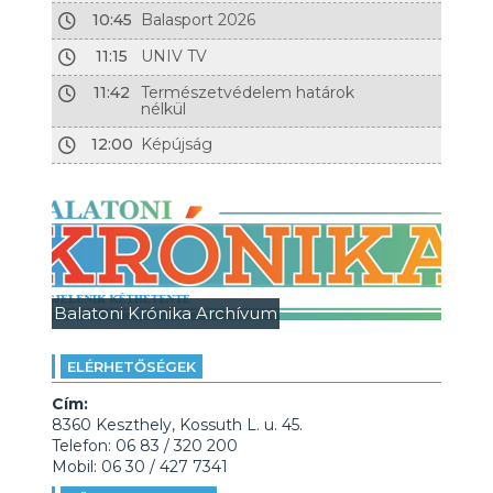
10:45
Balasport 2026
11:15
UNIV TV
11:42
Természetvédelem határok
nélkül
12:00
Képújság
Balatoni Krónika Archívum
ELÉRHETŐSÉGEK
Cím:
8360 Keszthely, Kossuth L. u. 45.
Telefon: 06 83 / 320 200
Mobil: 06 30 / 427 7341