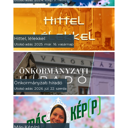
Hittel, lélekkel
Utolsó adás: 2025. már. 16. vasárnap
Önkormányzati híradó
Utolsó adás: 2026. júl. 22. szerda
Más-Kép(p)