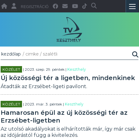
REGISZTRÁCIÓ
kezdőlap
/ cimke / szalétli
KÖZÉLET
| 2023. szep. 29. péntek |
Keszthely
Új közösségi tér a ligetben, mindenkinek
Átadták az Erzsébet-ligeti pavilont.
KÖZÉLET
| 2023. már. 3. péntek |
Keszthely
Hamarosan épül az új közösségi tér az
Erzsébet-ligetben
Az utolsó akadályokat is elhárították már, így már csak
az időjárástól függ a kivitelezés.