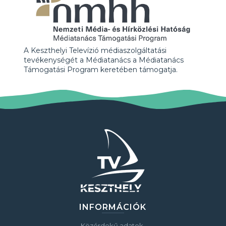
A Keszthelyi Televízió médiaszolgáltatási
tevékenységét a Médiatanács a Médiatanács
Támogatási Program keretében támogatja.
INFORMÁCIÓK
Közérdekű adatok