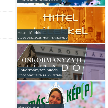
Utolsó adás: 2024. szep. 9. hétfő
Hittel, lélekkel
Utolsó adás: 2025. már. 16. vasárnap
Önkormányzati híradó
Utolsó adás: 2026. júl. 22. szerda
Más-Kép(p)