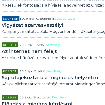
A készülék fontosságára hívja fel a figyelmet az Orszá
KÉK HÍREK
| 2019. okt. 10. csütörtök |
Zalaegerszeg
Vigyázat szarvasveszély!
Kampányt indított a Zala Megyei Rendőr-főkapitányság
KÖZÉLET
| 2019. feb. 11. hétfő |
Keszthely
Az internet nem felejt
Az online bűnözőkre és a személyes adatok védelmére 
KÖZÉLET
| 2016. ápr. 18. hétfő |
Keszthely
Sajtótájékoztató a migrációs helyzetről
Két publicista tartott sajtótájékoztatót Manninger Jen
KÖZÉLET
| 2015. okt. 15. csütörtök |
Keszthely
Előadás a migráns kérdésről