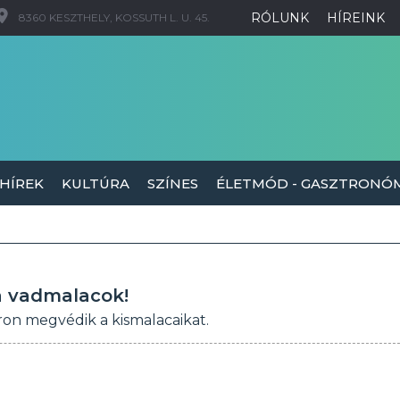
RÓLUNK
HÍREINK
8360 KESZTHELY, KOSSUTH L. U. 45.
 HÍREK
KULTÚRA
SZÍNES
ÉLETMÓD - GASZTRONÓ
a vadmalacok!
áron megvédik a kismalacaikat.