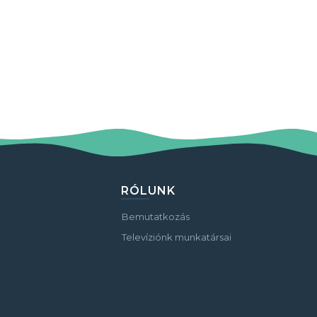
RÓLUNK
Bemutatkozás
Televíziónk munkatársai