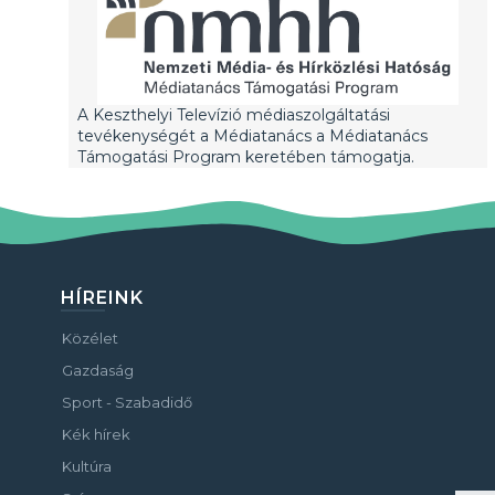
A Keszthelyi Televízió médiaszolgáltatási
tevékenységét a Médiatanács a Médiatanács
Támogatási Program keretében támogatja.
HÍREINK
Közélet
Gazdaság
Sport - Szabadidő
Kék hírek
Kultúra