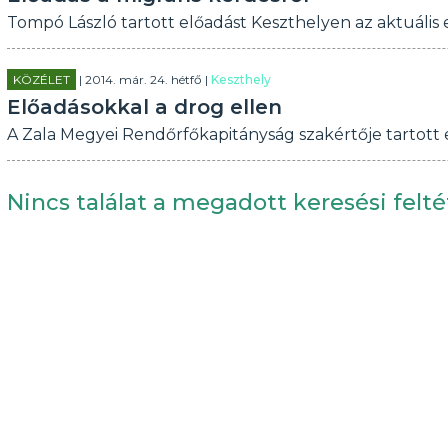
Tompó László tartott előadást Keszthelyen az aktuális
KÖZÉLET
| 2014. már. 24. hétfő |
Keszthely
Előadásokkal a drog ellen
A Zala Megyei Rendőrfőkapitányság szakértője tartott 
Nincs találat a megadott keresési felté