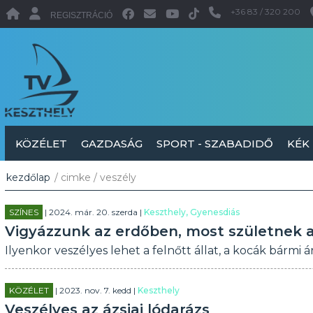
+36 83 / 320 200
REGISZTRÁCIÓ
KÖZÉLET
GAZDASÁG
SPORT - SZABADIDŐ
KÉK
kezdőlap
/ cimke / veszély
SZÍNES
| 2024. már. 20. szerda |
Keszthely, Gyenesdiás
Vigyázzunk az erdőben, most születnek 
Ilyenkor veszélyes lehet a felnőtt állat, a kocák bármi 
KÖZÉLET
| 2023. nov. 7. kedd |
Keszthely
Veszélyes az ázsiai lódarázs