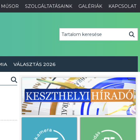
MŰSOR
SZOLGÁLTATÁSAINK
GALÉRIÁK
KAPCSOLAT
MIA
VÁLASZTÁS 2026