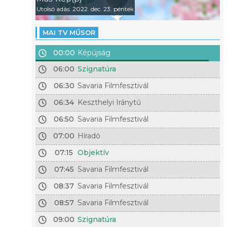
Utolsó adás: 2022. dec. 23. péntek
MAI TV MŰSOR
00:00
Képújság
06:00
Szignatúra
06:30
Savaria Filmfesztivál
06:34
Keszthelyi Iránytű
06:50
Savaria Filmfesztivál
07:00
Híradó
07:15
Objektív
07:45
Savaria Filmfesztivál
08:37
Savaria Filmfesztivál
08:57
Savaria Filmfesztivál
09:00
Szignatúra