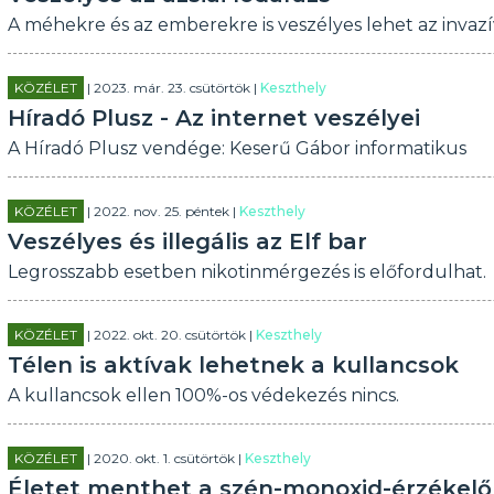
A méhekre és az emberekre is veszélyes lehet az invazí
KÖZÉLET
| 2023. már. 23. csütörtök |
Keszthely
Híradó Plusz - Az internet veszélyei
A Híradó Plusz vendége: Keserű Gábor informatikus
KÖZÉLET
| 2022. nov. 25. péntek |
Keszthely
Veszélyes és illegális az Elf bar
Legrosszabb esetben nikotinmérgezés is előfordulhat.
KÖZÉLET
| 2022. okt. 20. csütörtök |
Keszthely
Télen is aktívak lehetnek a kullancsok
A kullancsok ellen 100%-os védekezés nincs.
KÖZÉLET
| 2020. okt. 1. csütörtök |
Keszthely
Életet menthet a szén-monoxid-érzékelő