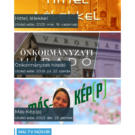
Hittel, lélekkel
Utolsó adás: 2025. már. 16. vasárnap
Önkormányzati híradó
Utolsó adás: 2026. júl. 22. szerda
Más-Kép(p)
Utolsó adás: 2022. dec. 23. péntek
MAI TV MŰSOR