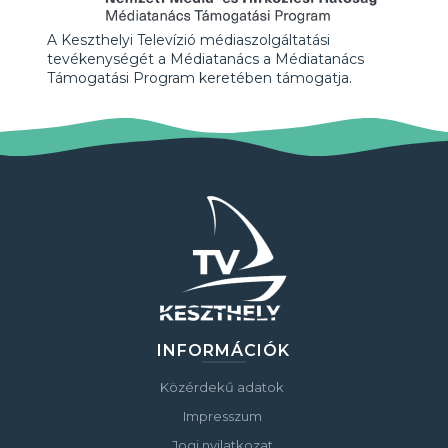
A Keszthelyi Televízió médiaszolgáltatási
tevékenységét a Médiatanács a Médiatanács
Támogatási Program keretében támogatja.
INFORMÁCIÓK
Közérdekű adatok
Impresszum
Jogi nyilatkozat