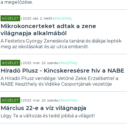
a megelőzése.
KÖZÉLET
| 2023. okt. 2. hétfő |
Keszthely
Mikrokoncerteket adtak a zene
világnapja alkalmából
A Festetics György Zeneiskola tanárai és diákjai lepték
meg az iskolásokat és az utca emberét.
KÖZÉLET
| 2023. már. 22. szerda |
Keszthely
Híradó Plusz - Kincskeresésre hív a NABE
A Híradó Plusz vendége: Vetőné Zeke Erzsébettel a
NABE Keszthely és Vidéke Csoportjának vezetője
KÖZÉLET
| 2023. már. 22. szerda |
Keszthely
Március 22-e a víz világnapja
Légy Te a változás és tedd jobbá a világot!