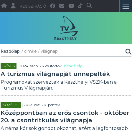
REGISZTRÁCIÓ
kezdőlap
/ cimke / világnap
SZÍNES
| 2024. szep. 26. csütörtök |
Keszthely
A turizmus világnapját ünnepelték
Programokat szerveztek a Keszthelyi VSZK-ban a
Turizmus Világnapján.
KÖZÉLET
| 2023. okt. 20. péntek |
Középpontban az erős csontok - október
20. a csontritkulás világnapja
A néma kór sok gondot okozhat, ezért a legfontosabb