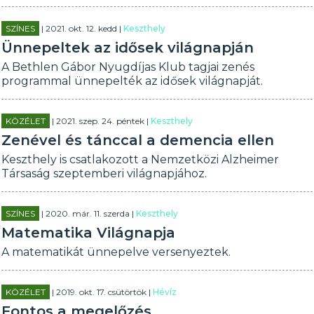
SZÍNES
| 2021. okt. 12. kedd |
Keszthely
Ünnepeltek az idősek világnapján
A Bethlen Gábor Nyugdíjas Klub tagjai zenés
programmal ünnepelték az idősek világnapját.
KÖZÉLET
| 2021. szep. 24. péntek |
Keszthely
Zenével és tánccal a demencia ellen
Keszthely is csatlakozott a Nemzetközi Alzheimer
Társaság szeptemberi világnapjához.
SZÍNES
| 2020. már. 11. szerda |
Keszthely
Matematika Világnapja
A matematikát ünnepelve versenyeztek.
KÖZÉLET
| 2019. okt. 17. csütörtök |
Hévíz
Fontos a megelőzés