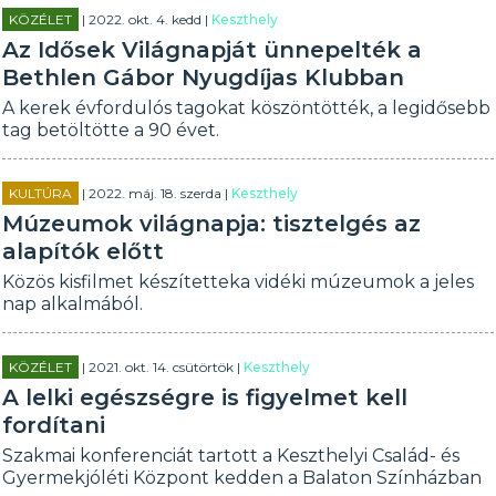
KÖZÉLET
| 2022. okt. 4. kedd |
Keszthely
Az Idősek Világnapját ünnepelték a
Bethlen Gábor Nyugdíjas Klubban
A kerek évfordulós tagokat köszöntötték, a legidősebb
tag betöltötte a 90 évet.
KULTÚRA
| 2022. máj. 18. szerda |
Keszthely
Múzeumok világnapja: tisztelgés az
alapítók előtt
Közös kisfilmet készítetteka vidéki múzeumok a jeles
nap alkalmából.
KÖZÉLET
| 2021. okt. 14. csütörtök |
Keszthely
A lelki egészségre is figyelmet kell
fordítani
Szakmai konferenciát tartott a Keszthelyi Család- és
Gyermekjóléti Központ kedden a Balaton Színházban