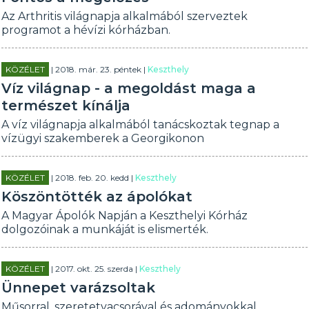
Az Arthritis világnapja alkalmából szerveztek
programot a hévízi kórházban.
KÖZÉLET
| 2018. már. 23. péntek |
Keszthely
Víz világnap - a megoldást maga a
természet kínálja
A víz világnapja alkalmából tanácskoztak tegnap a
vízügyi szakemberek a Georgikonon
KÖZÉLET
| 2018. feb. 20. kedd |
Keszthely
Köszöntötték az ápolókat
A Magyar Ápolók Napján a Keszthelyi Kórház
dolgozóinak a munkáját is elismerték.
KÖZÉLET
| 2017. okt. 25. szerda |
Keszthely
Ünnepet varázsoltak
Műsorral, szeretetvacsorával és adományokkal