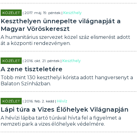
KÖZÉLET
| 2017. máj. 19. péntek |
Keszthely
Keszthelyen ünnepelte világnapját a
Magyar Vöröskereszt
A humanitárius szervezet közel száz elismerést adott
át a központi rendezvényen.
KÖZÉLET
| 2016. okt. 21. péntek |
Keszthely
A zene tiszteletére
Több mint 130 keszthelyi kórista adott hangversenyt a
Balaton Színházban.
KÖZÉLET
| 2016. feb. 2. kedd |
Hévíz
Lápi túra a Vizes Élőhelyek Világnapján
A hévízi lápba tartó túrával hívta fel a figyelmet a
nemzeti park a vizes élőhelyek védelmére.