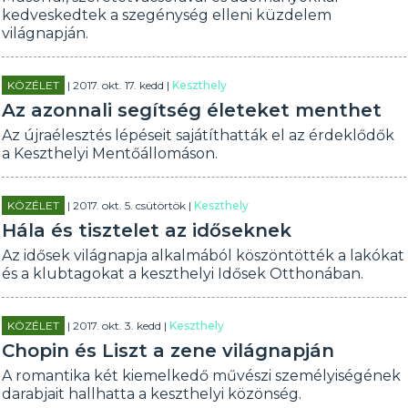
kedveskedtek a szegénység elleni küzdelem
világnapján.
KÖZÉLET
| 2017. okt. 17. kedd |
Keszthely
Az azonnali segítség életeket menthet
Az újraélesztés lépéseit sajátíthatták el az érdeklődők
a Keszthelyi Mentőállomáson.
KÖZÉLET
| 2017. okt. 5. csütörtök |
Keszthely
Hála és tisztelet az időseknek
Az idősek világnapja alkalmából köszöntötték a lakókat
és a klubtagokat a keszthelyi Idősek Otthonában.
KÖZÉLET
| 2017. okt. 3. kedd |
Keszthely
Chopin és Liszt a zene világnapján
A romantika két kiemelkedő művészi személyiségének
darabjait hallhatta a keszthelyi közönség.