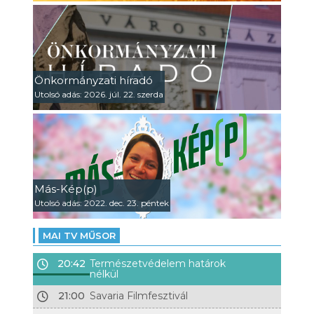
Önkormányzati híradó
Utolsó adás: 2026. júl. 22. szerda
Más-Kép(p)
Utolsó adás: 2022. dec. 23. péntek
MAI TV MŰSOR
20:42
Természetvédelem határok
nélkül
21:00
Savaria Filmfesztivál