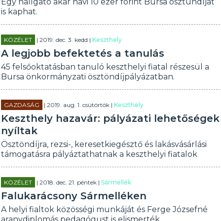
Egy hallgató akár havi 10 ezer forint Bursa ösztündíjat
is kaphat.
KÖZÉLET
| 2019. dec. 3. kedd |
Keszthely
A legjobb befektetés a tanulás
45 felsőoktatásban tanuló keszthelyi fiatal részesül a
Bursa önkormányzati ösztöndíjpályázatban.
GAZDASÁG
| 2019. aug. 1. csütörtök |
Keszthely
Keszthely hazavár: pályázati lehetőségek
nyíltak
Ösztöndíjra, rezsi-, keresetkiegésztő és lakásvásárlási
támogatásra pályáztathatnak a keszthelyi fiatalok
KÖZÉLET
| 2018. dec. 21. péntek |
Sármellék
Falukarácsony Sármelléken
A helyi fialtok közösségi munkáját és Ferge Józsefné
aranydiplomás pedagógust is elismerték.