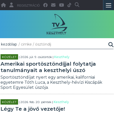
REGISZTRÁCIÓ
kezdőlap
/ cimke / ösztöndíj
KÖZÉLET
| 2026. júl. 9. csütörtök |
Keszthely
Amerikai sportösztöndíjjal folytatja
tanulmányait a keszthelyi úszó
Sportösztöndíjat nyert egy amerikai, kaliforniai
egyetemre Tóth Luca, a Keszthely-hévízi Kiscápák
Sport Egyesület úszója.
KÖZÉLET
| 2026. feb. 20. péntek |
Keszthely
Légy Te a jövő vezetője!