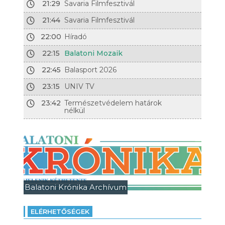
21:29
Savaria Filmfesztivál
21:44
Savaria Filmfesztivál
22:00
Híradó
22:15
Balatoni Mozaik
22:45
Balasport 2026
23:15
UNIV TV
23:42
Természetvédelem határok
nélkül
Balatoni Krónika Archívum
ELÉRHETŐSÉGEK