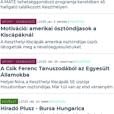
A MATE tehetséggondozó programja keretében 45
hallgató találkozott Keszthelyen.
SPORT - SZABADIDŐ
| 2025. jan. 3. péntek |
Keszthely
Motiváció: amerikai ösztöndíjasok a
Kiscápáknál
A Keszthelyi Kiscápák amerikai ösztöndíjas úszói
látogatták meg a nevelőegyesületüket.
SPORT - SZABADIDŐ
| 2023. okt. 29. vasárnap |
Keszthely
A Csik Ferenc Tanuszodából az Egyesült
Államokba
Hetyei Nóra, a Keszthelyi Kiscápák SE úszója
Houstonban ösztöndíjas. Már túl van az első versenyén.
KÖZÉLET
| 2023. okt. 24. kedd |
Keszthely
Híradó Plusz - Bursa Hungarica