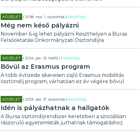
KÖZÉLET
| 2018. nov. 1. csütörtök |
Keszthely
Még nem késő pályázni
November 6-ig lehet pályázni Keszthelyen a Bursa
Felsőoktatási Önkormányzati Ösztöndíjra.
KÖZÉLET
| 2014. jan. 13. hétfő |
Keszthely
Bővül az Erasmus program
A több évtizede sikeresen zajló Erasmus mobilitás
ösztöndíj program, várhatóan ez év végére bővül.
KÖZÉLET
| 2013. okt. 17. csütörtök |
Keszthely
Idén is pályázhatnak a hallgatók
A Bursa ösztöndíjrendszer keretében a szociálisan
rászoruló egyetemisták juthatnak támogatáshoz.