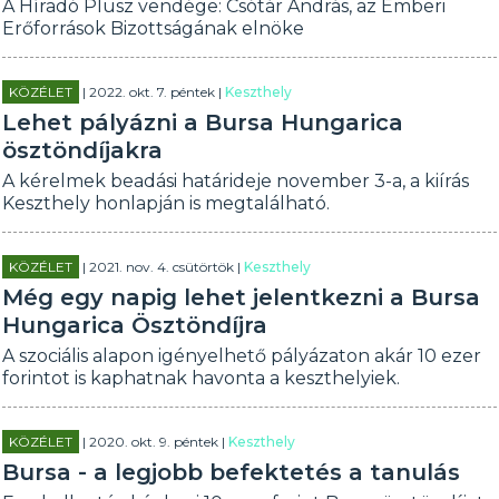
A Híradó Plusz vendége: Csótár András, az Emberi
Erőforrások Bizottságának elnöke
KÖZÉLET
| 2022. okt. 7. péntek |
Keszthely
Lehet pályázni a Bursa Hungarica
ösztöndíjakra
A kérelmek beadási határideje november 3-a, a kiírás
Keszthely honlapján is megtalálható.
KÖZÉLET
| 2021. nov. 4. csütörtök |
Keszthely
Még egy napig lehet jelentkezni a Bursa
Hungarica Ösztöndíjra
A szociális alapon igényelhető pályázaton akár 10 ezer
forintot is kaphatnak havonta a keszthelyiek.
KÖZÉLET
| 2020. okt. 9. péntek |
Keszthely
Bursa - a legjobb befektetés a tanulás