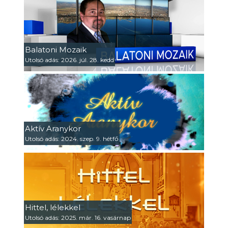
Balatoni Mozaik
Utolsó adás: 2026. júl. 28. kedd
Aktív Aranykor
Utolsó adás: 2024. szep. 9. hétfő
Hittel, lélekkel
Utolsó adás: 2025. már. 16. vasárnap