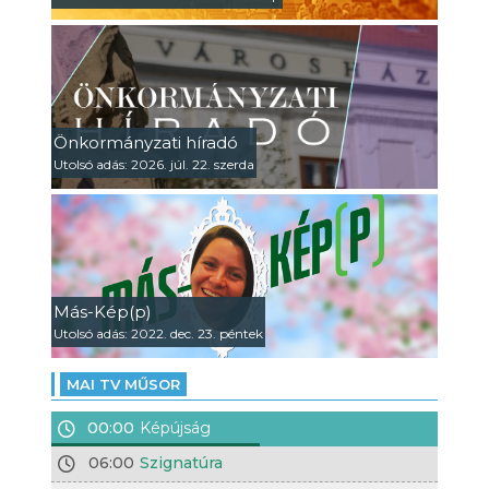
Önkormányzati híradó
Utolsó adás: 2026. júl. 22. szerda
Más-Kép(p)
Utolsó adás: 2022. dec. 23. péntek
MAI TV MŰSOR
00:00
Képújság
06:00
Szignatúra