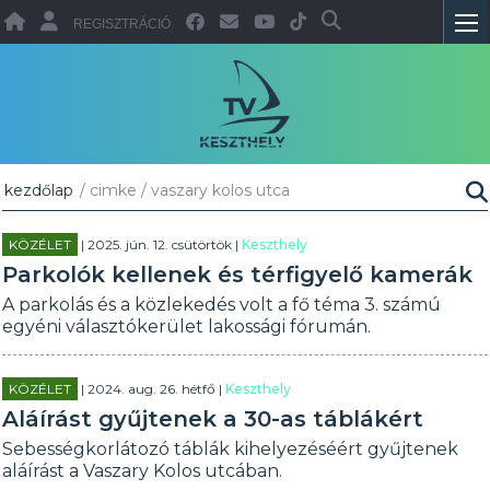
REGISZTRÁCIÓ
kezdőlap
/ cimke / vaszary kolos utca
KÖZÉLET
| 2025. jún. 12. csütörtök |
Keszthely
Parkolók kellenek és térfigyelő kamerák
A parkolás és a közlekedés volt a fő téma 3. számú
egyéni választókerület lakossági fórumán.
KÖZÉLET
| 2024. aug. 26. hétfő |
Keszthely
Aláírást gyűjtenek a 30-as táblákért
Sebességkorlátozó táblák kihelyezéséért gyűjtenek
aláírást a Vaszary Kolos utcában.