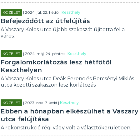
KÖZÉLET
| 2024. júl. 22. hétfő |
Keszthely
Befejeződött az útfelújítás
A Vaszary Kolos utca újabb szakaszát újította fel a
város.
KÖZÉLET
| 2024. máj. 24. péntek |
Keszthely
Forgalomkorlátozás lesz hétfőtől
Keszthelyen
A Vaszary Kolos utca Deák Ferenc és Bercsényi Miklós
utca közötti szakaszon lesz korlátozás.
KÖZÉLET
| 2023. nov. 7. kedd |
Keszthely
Ebben a hónapban elkészülhet a Vaszary
utca felújítása
A rekonstrukció régi vágy volt a választókerületben.