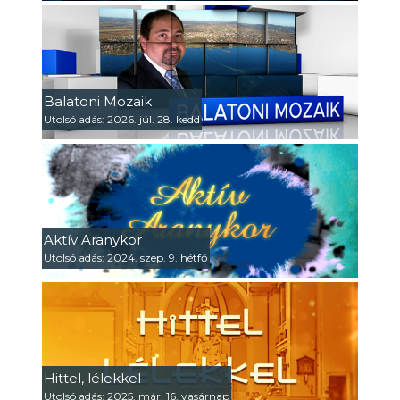
Balatoni Mozaik
Utolsó adás: 2026. júl. 28. kedd
Aktív Aranykor
Utolsó adás: 2024. szep. 9. hétfő
Hittel, lélekkel
Utolsó adás: 2025. már. 16. vasárnap