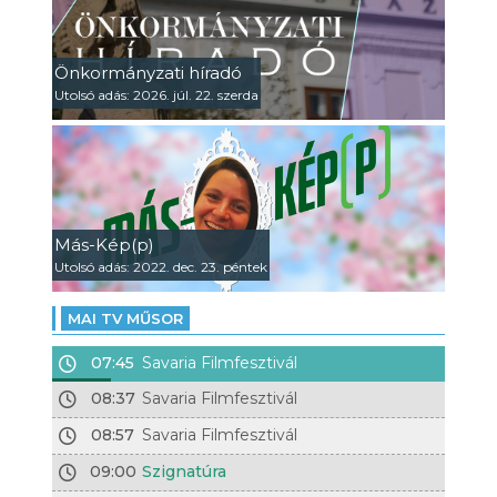
Önkormányzati híradó
Utolsó adás: 2026. júl. 22. szerda
Más-Kép(p)
Utolsó adás: 2022. dec. 23. péntek
MAI TV MŰSOR
07:45
Savaria Filmfesztivál
08:37
Savaria Filmfesztivál
08:57
Savaria Filmfesztivál
09:00
Szignatúra