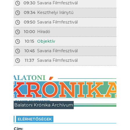
09:30
Savaria Filmfesztivál
09:34
Keszthelyi Iránytű
09:50
Savaria Filmfesztivál
10:00
Híradó
10:15
Objektív
10:45
Savaria Filmfesztivál
11:37
Savaria Filmfesztivál
Balatoni Krónika Archívum
ELÉRHETŐSÉGEK
Cím: