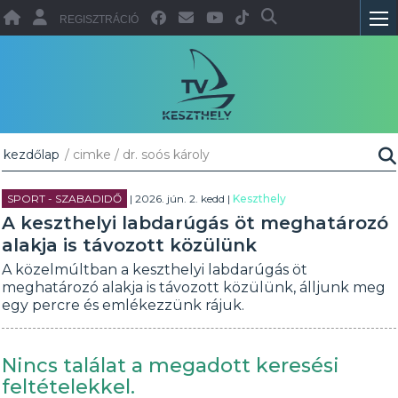
REGISZTRÁCIÓ
kezdőlap
/ cimke / dr. soós károly
SPORT - SZABADIDŐ
| 2026. jún. 2. kedd |
Keszthely
A keszthelyi labdarúgás öt meghatározó
alakja is távozott közülünk
A közelmúltban a keszthelyi labdarúgás öt
meghatározó alakja is távozott közülünk, álljunk meg
egy percre és emlékezzünk rájuk.
Nincs találat a megadott keresési
feltételekkel.