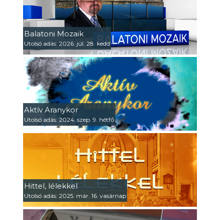
Balatoni Mozaik
Utolsó adás: 2026. júl. 28. kedd
Aktív Aranykor
Utolsó adás: 2024. szep. 9. hétfő
Hittel, lélekkel
Utolsó adás: 2025. már. 16. vasárnap