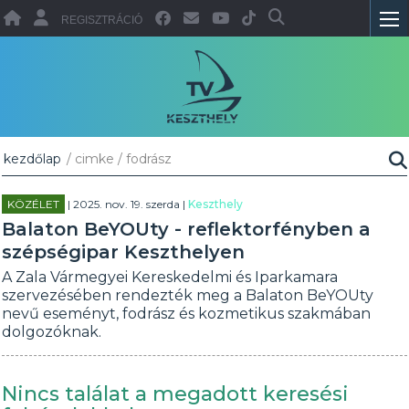
REGISZTRÁCIÓ
kezdőlap
/ cimke / fodrász
KÖZÉLET
| 2025. nov. 19. szerda |
Keszthely
Balaton BeYOUty - reflektorfényben a
szépségipar Keszthelyen
A Zala Vármegyei Kereskedelmi és Iparkamara
szervezésében rendezték meg a Balaton BeYOUty
nevű eseményt, fodrász és kozmetikus szakmában
dolgozóknak.
Nincs találat a megadott keresési