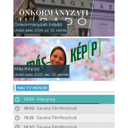
Önkormányzati híradó
Utolsó adás: 2026. júl. 22. szerda
Más-Kép(p)
Utolsó adás: 2022. dec. 23. péntek
MAI TV MŰSOR
12:00
Képújság
18:00
Savaria Filmfesztivál
19:25
Savaria Filmfesztivál
19:30
Savaria Filmfesztivál