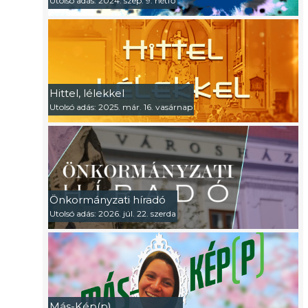
Utolsó adás: 2024. szep. 9. hétfő
Hittel, lélekkel
Utolsó adás: 2025. már. 16. vasárnap
Önkormányzati híradó
Utolsó adás: 2026. júl. 22. szerda
Más-Kép(p)