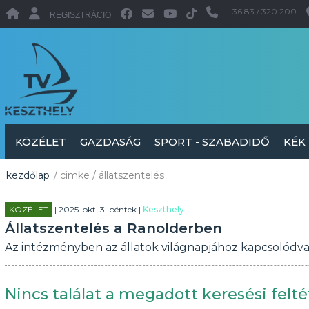
+36 83 / 320 200
REGISZTRÁCIÓ
KÖZÉLET
GAZDASÁG
SPORT - SZABADIDŐ
KÉK
kezdőlap
/ cimke / állatszentelés
KÖZÉLET
| 2025. okt. 3. péntek |
Keszthely
Állatszentelés a Ranolderben
Az intézményben az állatok világnapjához kapcsolódva
Nincs találat a megadott keresési felté