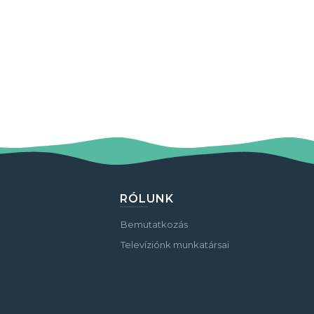
RÓLUNK
Bemutatkozás
Televíziónk munkatársai