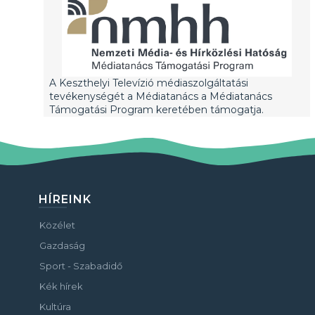
A Keszthelyi Televízió médiaszolgáltatási
tevékenységét a Médiatanács a Médiatanács
Támogatási Program keretében támogatja.
HÍREINK
Közélet
Gazdaság
Sport - Szabadidő
Kék hírek
Kultúra