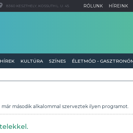
RÓLUNK
HÍREINK
8360 KESZTHELY, KOSSUTH L. U. 45.
 HÍREK
KULTÚRA
SZÍNES
ÉLETMÓD - GASZTRONÓ
 már második alkalommal szerveztek ilyen programot.
telekkel.