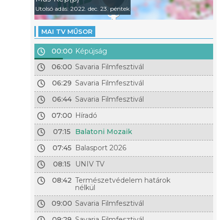
Utolsó adás: 2022. dec. 23. péntek
MAI TV MŰSOR
00:00
Képújság
06:00
Savaria Filmfesztivál
06:29
Savaria Filmfesztivál
06:44
Savaria Filmfesztivál
07:00
Híradó
07:15
Balatoni Mozaik
07:45
Balasport 2026
08:15
UNIV TV
08:42
Természetvédelem határok
nélkül
09:00
Savaria Filmfesztivál
09:29
Savaria Filmfesztivál