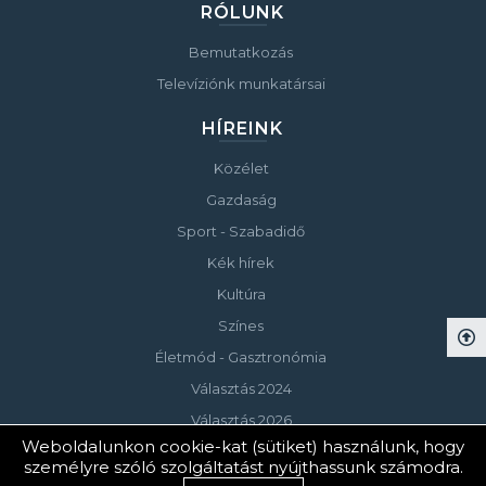
RÓLUNK
Bemutatkozás
Televíziónk munkatársai
HÍREINK
Közélet
Gazdaság
Sport - Szabadidő
Kék hírek
Kultúra
Színes
Életmód - Gasztronómia
Választás 2024
Választás 2026
Weboldalunkon cookie-kat (sütiket) használunk, hogy
személyre szóló szolgáltatást nyújthassunk számodra.
© Copyright 2023 Keszthelyi Televízió