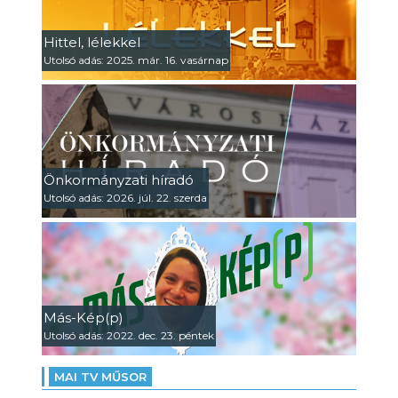
Hittel, lélekkel
Utolsó adás: 2025. már. 16. vasárnap
Önkormányzati híradó
Utolsó adás: 2026. júl. 22. szerda
Más-Kép(p)
Utolsó adás: 2022. dec. 23. péntek
MAI TV MŰSOR