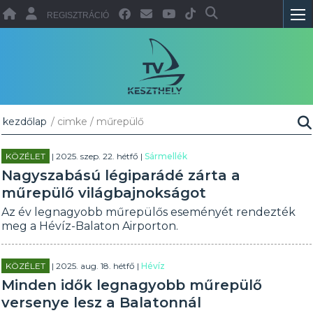
REGISZTRÁCIÓ
kezdőlap
/ cimke / műrepülő
KÖZÉLET
| 2025. szep. 22. hétfő |
Sármellék
Nagyszabású légiparádé zárta a
műrepülő világbajnokságot
Az év legnagyobb műrepülős eseményét rendezték
meg a Hévíz-Balaton Airporton.
KÖZÉLET
| 2025. aug. 18. hétfő |
Hévíz
Minden idők legnagyobb műrepülő
versenye lesz a Balatonnál