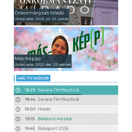
Önkormányzati híradó
Utolsó adás: 2026. júl. 22. szerda
Más-Kép(p)
Utolsó adás: 2022. dec. 23. péntek
MAI TV MŰSOR
18:29
Savaria Filmfesztivál
18:44
Savaria Filmfesztivál
19:00
Híradó
19:15
Balatoni Mozaik
19:45
Balasport 2026