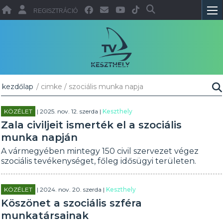
REGISZTRÁCIÓ
kezdőlap
/ cimke / szociális munka napja
KÖZÉLET
| 2025. nov. 12. szerda |
Keszthely
Zala civiljeit ismerték el a szociális
munka napján
A vármegyében mintegy 150 civil szervezet végez
szociális tevékenységet, főleg idősügyi területen.
KÖZÉLET
| 2024. nov. 20. szerda |
Keszthely
Köszönet a szociális szféra
munkatársainak