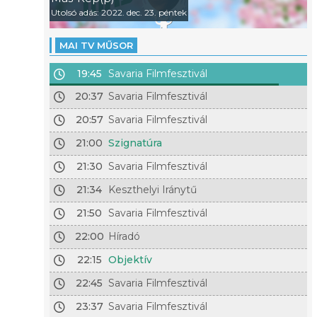
Utolsó adás: 2022. dec. 23. péntek
MAI TV MŰSOR
19:45
Savaria Filmfesztivál
20:37
Savaria Filmfesztivál
20:57
Savaria Filmfesztivál
21:00
Szignatúra
21:30
Savaria Filmfesztivál
21:34
Keszthelyi Iránytű
21:50
Savaria Filmfesztivál
22:00
Híradó
22:15
Objektív
22:45
Savaria Filmfesztivál
23:37
Savaria Filmfesztivál