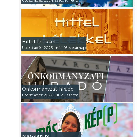
Utolsó adás: 2024. szep. 9. hétfő
Hittel, lélekkel
Utolsó adás: 2025. már. 16. vasárnap
Önkormányzati híradó
Utolsó adás: 2026. júl. 22. szerda
Más-Kép(p)