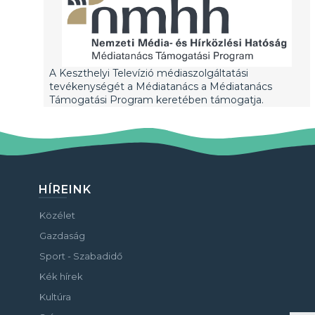
A Keszthelyi Televízió médiaszolgáltatási
tevékenységét a Médiatanács a Médiatanács
Támogatási Program keretében támogatja.
HÍREINK
Közélet
Gazdaság
Sport - Szabadidő
Kék hírek
Kultúra