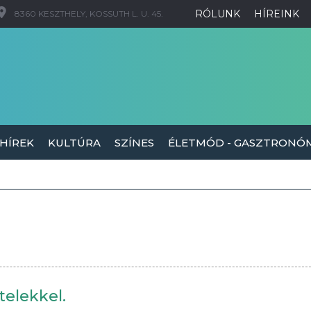
RÓLUNK
HÍREINK
8360 KESZTHELY, KOSSUTH L. U. 45.
 HÍREK
KULTÚRA
SZÍNES
ÉLETMÓD - GASZTRONÓ
telekkel.