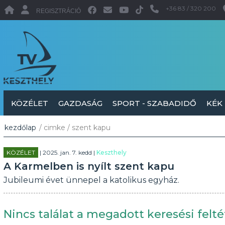
+36 83 / 320 200
REGISZTRÁCIÓ
KÖZÉLET
GAZDASÁG
SPORT - SZABADIDŐ
KÉK
kezdőlap
/ cimke / szent kapu
KÖZÉLET
| 2025. jan. 7. kedd |
Keszthely
A Karmelben is nyílt szent kapu
Jubileumi évet ünnepel a katolikus egyház.
Nincs találat a megadott keresési felté