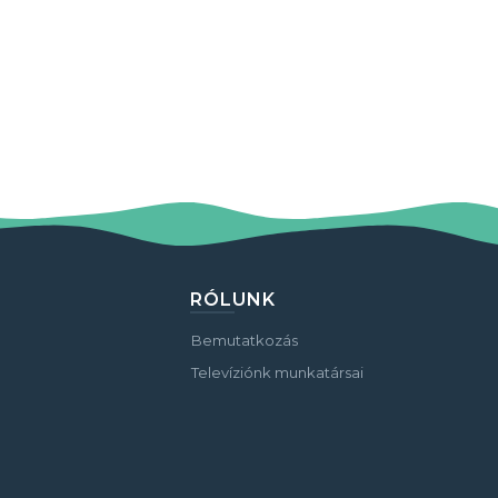
RÓLUNK
Bemutatkozás
Televíziónk munkatársai