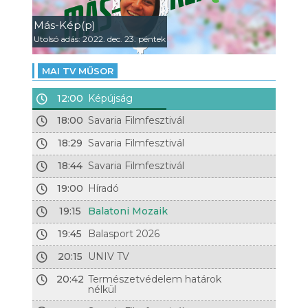
Más-Kép(p)
Utolsó adás: 2022. dec. 23. péntek
MAI TV MŰSOR
12:00
Képújság
18:00
Savaria Filmfesztivál
18:29
Savaria Filmfesztivál
18:44
Savaria Filmfesztivál
19:00
Híradó
19:15
Balatoni Mozaik
19:45
Balasport 2026
20:15
UNIV TV
20:42
Természetvédelem határok
nélkül