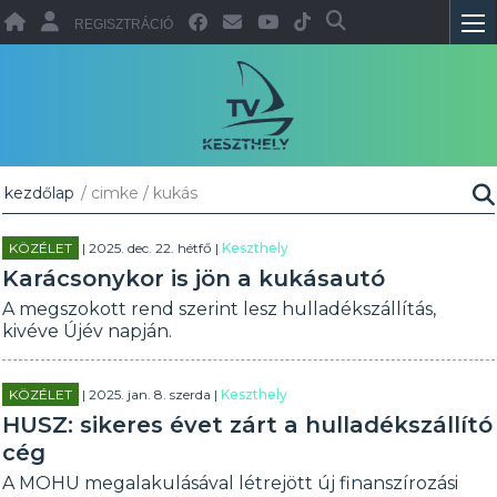
REGISZTRÁCIÓ
kezdőlap
/ cimke / kukás
KÖZÉLET
| 2025. dec. 22. hétfő |
Keszthely
Karácsonykor is jön a kukásautó
A megszokott rend szerint lesz hulladékszállítás,
kivéve Újév napján.
KÖZÉLET
| 2025. jan. 8. szerda |
Keszthely
HUSZ: sikeres évet zárt a hulladékszállító
cég
A MOHU megalakulásával létrejött új finanszírozási