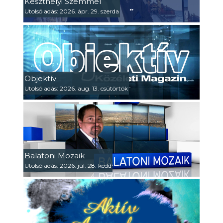
Keszthelyi Szemmel
Utolsó adás: 2026. ápr. 29. szerda
Objektív
Utolsó adás: 2026. aug. 13. csütörtök
Balatoni Mozaik
Utolsó adás: 2026. júl. 28. kedd