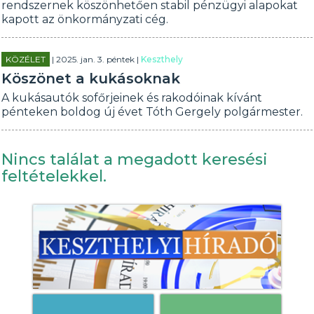
rendszernek köszönhetően stabil pénzügyi alapokat
kapott az önkormányzati cég.
KÖZÉLET
| 2025. jan. 3. péntek |
Keszthely
Köszönet a kukásoknak
A kukásautók sofőrjeinek és rakodóinak kívánt
pénteken boldog új évet Tóth Gergely polgármester.
Nincs találat a megadott keresési
feltételekkel.