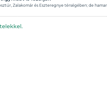
keresztúr, Zalakomár és Eszteregnye térségében; de hama
telekkel.