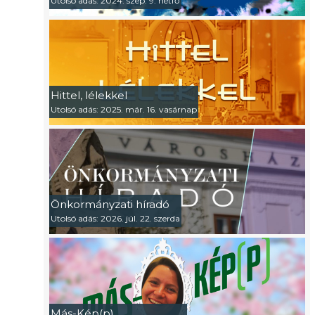
Utolsó adás: 2024. szep. 9. hétfő
Hittel, lélekkel
Utolsó adás: 2025. már. 16. vasárnap
Önkormányzati híradó
Utolsó adás: 2026. júl. 22. szerda
Más-Kép(p)