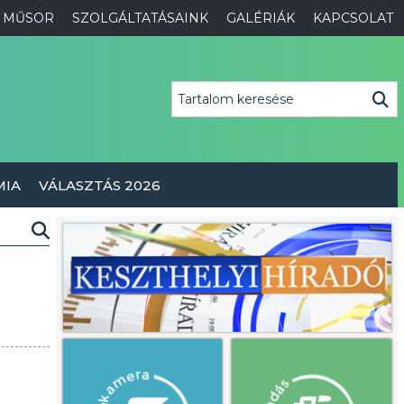
MŰSOR
SZOLGÁLTATÁSAINK
GALÉRIÁK
KAPCSOLAT
MIA
VÁLASZTÁS 2026