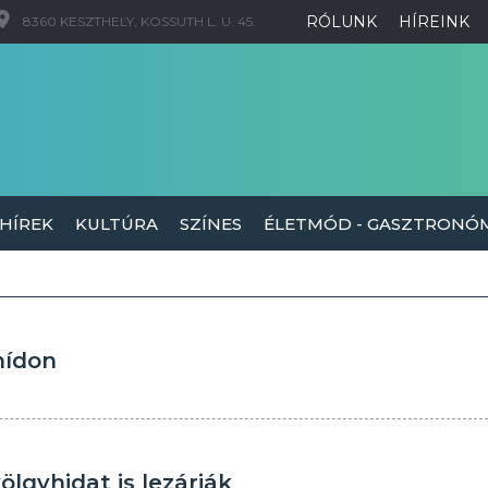
RÓLUNK
HÍREINK
8360 KESZTHELY, KOSSUTH L. U. 45.
 HÍREK
KULTÚRA
SZÍNES
ÉLETMÓD - GASZTRONÓ
hídon
lgyhidat is lezárják