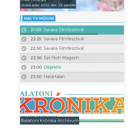
Utolsó adás: 2022. dec. 23. péntek
MAI TV MŰSOR
21:00
Savaria Filmfesztivál
22:25
Savaria Filmfesztivál
22:30
Savaria Filmfesztivál
22:36
Épí-Tech Magazin
23:00
Objektív
23:30
Határtalan
Balatoni Krónika Archívum