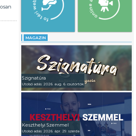
rosan
MAGAZIN
Szignatúra
Utolsó adás: 2026. aug. 6. csütörtök
Keszthelyi Szemmel
Utolsó adás: 2026. ápr. 29. szerda