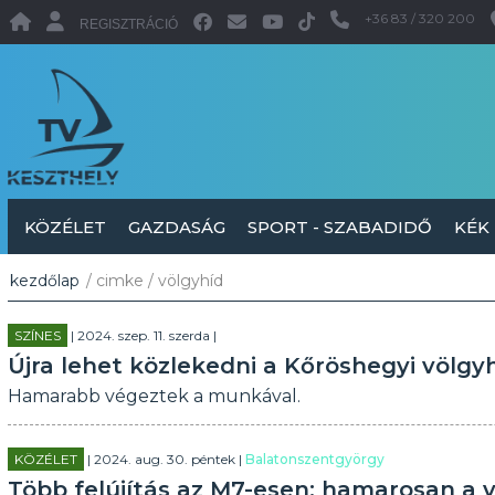
+36 83 / 320 200
REGISZTRÁCIÓ
KÖZÉLET
GAZDASÁG
SPORT - SZABADIDŐ
KÉK
kezdőlap
/ cimke / völgyhíd
SZÍNES
| 2024. szep. 11. szerda |
Újra lehet közlekedni a Kőröshegyi völgy
Hamarabb végeztek a munkával.
KÖZÉLET
| 2024. aug. 30. péntek |
Balatonszentgyörgy
Több felújítás az M7-esen: hamarosan a vö