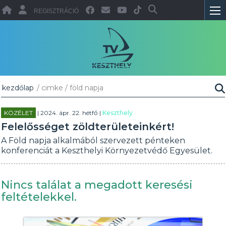
REGISZTRÁCIÓ
kezdőlap
/ cimke / föld napja
KÖZÉLET
| 2024. ápr. 22. hétfő |
Keszthely
Felelősséget zöldterületeinkért!
A Föld napja alkalmából szervezett pénteken
konferenciát a Keszthelyi Környezetvédő Egyesület.
Nincs találat a megadott keresési
feltételekkel.