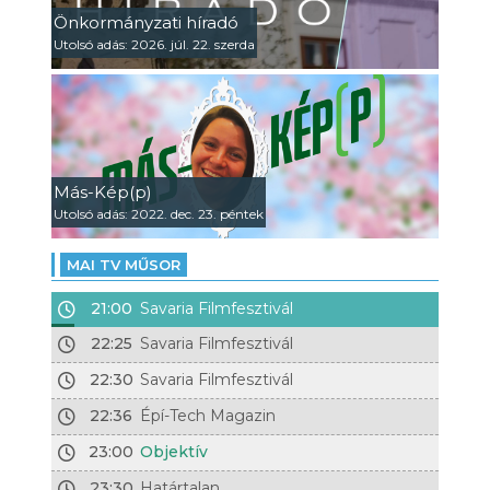
Önkormányzati híradó
Utolsó adás: 2026. júl. 22. szerda
Más-Kép(p)
Utolsó adás: 2022. dec. 23. péntek
MAI TV MŰSOR
21:00
Savaria Filmfesztivál
22:25
Savaria Filmfesztivál
22:30
Savaria Filmfesztivál
22:36
Épí-Tech Magazin
23:00
Objektív
23:30
Határtalan