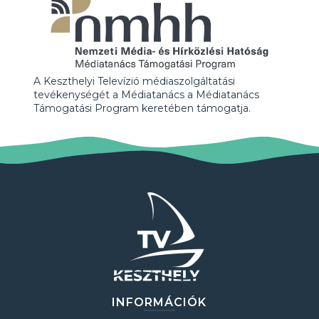
A Keszthelyi Televízió médiaszolgáltatási
tevékenységét a Médiatanács a Médiatanács
Támogatási Program keretében támogatja.
INFORMÁCIÓK