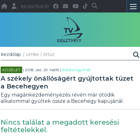
REGISZTRÁCIÓ
kezdőlap
/ cimke / őrtűz
KÖZÉLET
| 2018. okt. 29. hétfő |
Balatongyörök
A székely önállóságért gyújtottak tüzet
a Becehegyen
Egy magánkezdeményezés révén már ötödik
alkalommal gyűltek össze a Becehegy kapujánál.
Nincs találat a megadott keresési
feltételekkel.