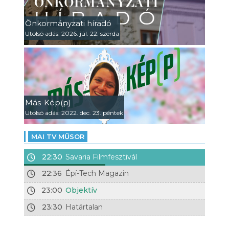
Önkormányzati híradó
Utolsó adás: 2026. júl. 22. szerda
Más-Kép(p)
Utolsó adás: 2022. dec. 23. péntek
MAI TV MŰSOR
22:30
Savaria Filmfesztivál
22:36
Épí-Tech Magazin
23:00
Objektív
23:30
Határtalan