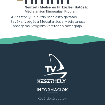
A Keszthelyi Televízió médiaszolgáltatási
tevékenységét a Médiatanács a Médiatanács
Támogatási Program keretében támogatja.
INFORMÁCIÓK
Közérdekű adatok