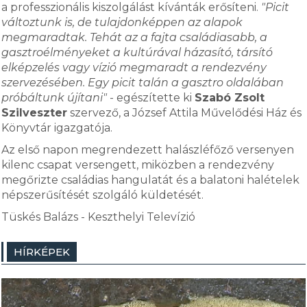
a professzionális kiszolgálást kívánták erősíteni.
"Picit
változtunk is, de tulajdonképpen az alapok
megmaradtak. Tehát az a fajta családiasabb, a
gasztroélményeket a kultúrával házasító, társító
elképzelés vagy vízió megmaradt a rendezvény
szervezésében. Egy picit talán a gasztro oldalában
próbáltunk újítani"
- egészítette ki
Szabó Zsolt
Szilveszter
szervező, a József Attila Művelődési Ház és
Könyvtár igazgatója.
Az első napon megrendezett halászléfőző versenyen
kilenc csapat versengett, miközben a rendezvény
megőrizte családias hangulatát és a balatoni halételek
népszerűsítését szolgáló küldetését.
Tüskés Balázs - Keszthelyi Televízió
HÍRKÉPEK