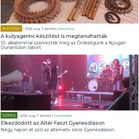
KULTÚRA
| 2026. aug. 7. péntek |
Keszthely
A kutyagerinc készítést is megtanulhatták
10. alkalommal szervezték meg az Örökségünk a Nyugat-
Dunántúlon tábort.
SZÍNES
| 2026. aug. 7. péntek |
Gyenesdiás
Elkezdődött az Altér Feszt Gyenesdiáson
Négy napon át szól az alternatív zene Gyenesdiáson.