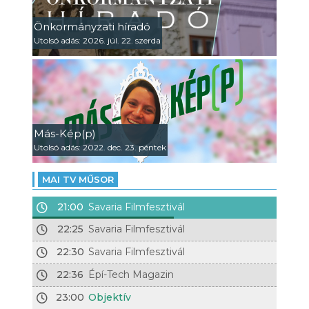
Önkormányzati híradó
Utolsó adás: 2026. júl. 22. szerda
Más-Kép(p)
Utolsó adás: 2022. dec. 23. péntek
MAI TV MŰSOR
21:00
Savaria Filmfesztivál
22:25
Savaria Filmfesztivál
22:30
Savaria Filmfesztivál
22:36
Épí-Tech Magazin
23:00
Objektív