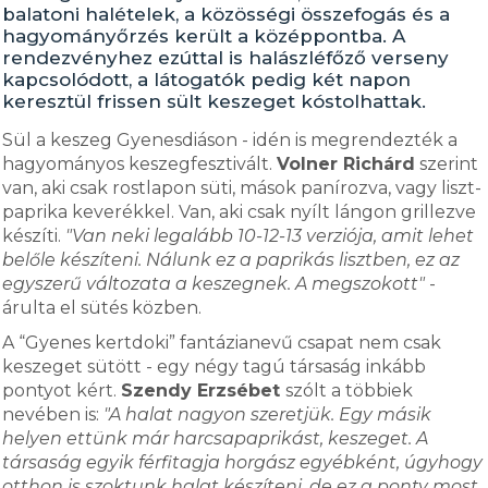
balatoni halételek, a közösségi összefogás és a
hagyományőrzés került a középpontba. A
rendezvényhez ezúttal is halászléfőző verseny
kapcsolódott, a látogatók pedig két napon
keresztül frissen sült keszeget kóstolhattak.
Sül a keszeg Gyenesdiáson - idén is megrendezték a
hagyományos keszegfesztivált.
Volner Richárd
szerint
van, aki csak rostlapon süti, mások panírozva, vagy liszt-
paprika keverékkel. Van, aki csak nyílt lángon grillezve
készíti.
"Van neki legalább 10-12-13 verziója, amit lehet
belőle készíteni. Nálunk ez a paprikás lisztben, ez az
egyszerű változata a keszegnek. A megszokott"
-
árulta el sütés közben.
A “Gyenes kertdoki” fantázianevű csapat nem csak
keszeget sütött - egy négy tagú társaság inkább
pontyot kért.
Szendy Erzsébet
szólt a többiek
nevében is:
"A halat nagyon szeretjük. Egy másik
helyen ettünk már harcsapaprikást, keszeget. A
társaság egyik férfitagja horgász egyébként, úgyhogy
otthon is szoktunk halat készíteni, de ez a ponty most