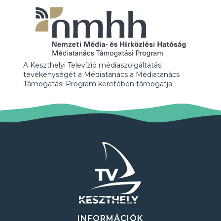
A Keszthelyi Televízió médiaszolgáltatási
tevékenységét a Médiatanács a Médiatanács
Támogatási Program keretében támogatja.
INFORMÁCIÓK