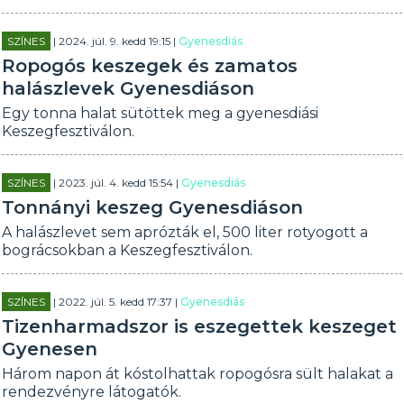
SZÍNES
| 2024. júl. 9. kedd 19:15 |
Gyenesdiás
Ropogós keszegek és zamatos
halászlevek Gyenesdiáson
Egy tonna halat sütöttek meg a gyenesdiási
Keszegfesztiválon.
SZÍNES
| 2023. júl. 4. kedd 15:54 |
Gyenesdiás
Tonnányi keszeg Gyenesdiáson
A halászlevet sem aprózták el, 500 liter rotyogott a
bográcsokban a Keszegfesztiválon.
SZÍNES
| 2022. júl. 5. kedd 17:37 |
Gyenesdiás
Tizenharmadszor is eszegettek keszeget
Gyenesen
Három napon át kóstolhattak ropogósra sült halakat a
rendezvényre látogatók.