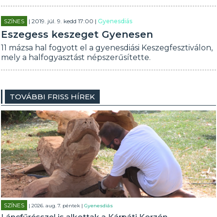
SZÍNES
| 2019. júl. 9. kedd 17:00 |
Gyenesdiás
Eszegess keszeget Gyenesen
11 mázsa hal fogyott el a gyenesdiási Keszegfesztiválon,
mely a halfogyasztást népszerűsítette.
TOVÁBBI FRISS HÍREK
SZÍNES
| 2026. aug. 7. péntek |
Gyenesdiás