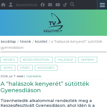
REGISZTRÁCIÓ
kezdőlap
/
híreink
/
közélet
/ a “halászok kenyerét” sütötték
gyenesdiáson
KESZEG
KESZEGFESZTIVÁL
HALÁSZLÉ
VERSENY
SÜTÉS
FŐZÉS
KÖZÖSSÉG
2026. júl. 7. kedd
|
Gyenesdiás
A “halászok kenyerét” sütötték
Gyenesdiáson
Tizenhetedik alkalommal rendezték meg a
Keszegfesztivált Gyenesdiáson, ahol idén is a