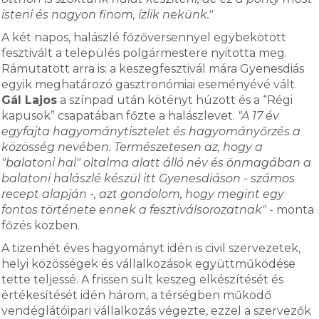
isteni és nagyon finom, ízlik nekünk."
A két napos, halászlé főzőversennyel egybekötött
fesztivált a település polgármestere nyitotta meg.
Rámutatott arra is: a keszegfesztivál mára Gyenesdiás
egyik meghatározó gasztronómiai eseményévé vált.
Gál Lajos
a színpad után kötényt húzott és a “Régi
kapusok” csapatában főzte a halászlevet.
"A 17 év
egyfajta hagyománytisztelet és hagyományőrzés a
közösség nevében. Természetesen az, hogy a
"balatoni hal" oltalma alatt álló név és önmagában a
balatoni halászlé készül itt Gyenesdiáson - számos
recept alapján -, azt gondolom, hogy megint egy
fontos története ennek a fesztiválsorozatnak"
- monta
főzés közben.
A tizenhét éves hagyományt idén is civil szervezetek,
helyi közösségek és vállalkozások együttműködése
tette teljessé. A frissen sült keszeg elkészítését és
értékesítését idén három, a térségben működő
vendéglátóipari vállalkozás végezte, ezzel a szervezők