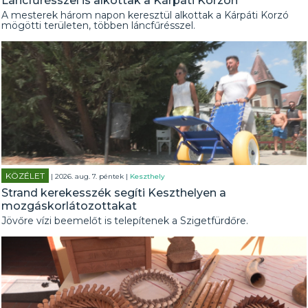
Láncfűrésszel is alkottak a Kárpáti Korzón
A mesterek három napon keresztül alkottak a Kárpáti Korzó
mögötti területen, többen láncfűrésszel.
KÖZÉLET
| 2026. aug. 7. péntek |
Keszthely
Strand kerekesszék segíti Keszthelyen a
mozgáskorlátozottakat
Jövőre vízi beemelőt is telepítenek a Szigetfürdőre.