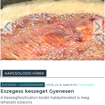
KAPCSOLÓDÓ HÍREK
ÉLETMÓD - GASZTRONÓMIA
| 2025. júl. 8. kedd 19:15 |
Gyenesdiás
Eszegess keszeget Gyenesen
A Keszegfesztiválon kiváló halászleveket is meg
lehetett kóstolni.