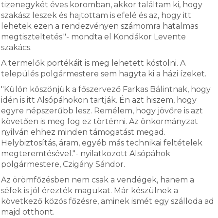
tizenegykét éves koromban, akkor találtam ki, hogy
szakász leszek és hajtottam is efelé és az, hogy itt
lehetek ezen a rendezvényen számomra hatalmas
megtiszteltetés."- mondta el Kondákor Levente
szakács.
A termelők portékáit is meg lehetett kóstolni. A
település polgármestere sem hagyta ki a házi ízeket.
"Külön köszönjük a főszervező Farkas Bálintnak, hogy
idén is itt Alsópáhokon tartják. Én azt hiszem, hogy
egyre népszerűbb lesz. Remélem, hogy jövőre is azt
követően is meg fog ez történni. Az önkormányzat
nyilván ehhez minden támogatást megad.
Helybiztosítás, áram, egyéb más technikai feltételek
megteremtésével."- nyilatkozott Alsópáhok
polgármestere, Czigány Sándor.
Az örömfőzésben nem csak a vendégek, hanem a
séfek is jól érezték magukat. Már készülnek a
következő közös főzésre, aminek ismét egy szálloda ad
majd otthont.