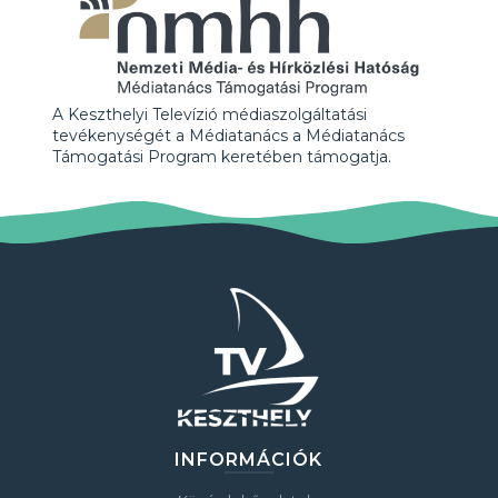
A Keszthelyi Televízió médiaszolgáltatási
tevékenységét a Médiatanács a Médiatanács
Támogatási Program keretében támogatja.
INFORMÁCIÓK