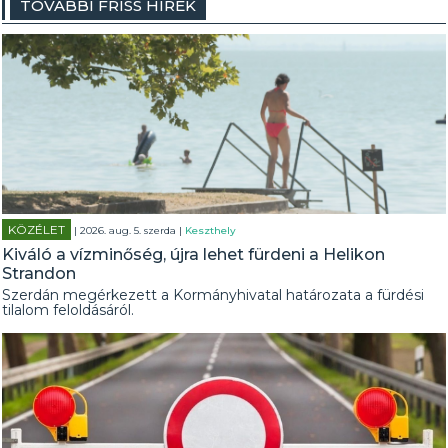
TOVÁBBI FRISS HÍREK
KÖZÉLET
| 2026. aug. 5. szerda |
Keszthely
Kiváló a vízminőség, újra lehet fürdeni a Helikon
Strandon
Szerdán megérkezett a Kormányhivatal határozata a fürdési
tilalom feloldásáról.