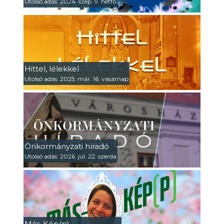
Utolsó adás: 2024. szep. 9. hétfő
Hittel, lélekkel
Utolsó adás: 2025. már. 16. vasárnap
Önkormányzati híradó
Utolsó adás: 2026. júl. 22. szerda
Más-Kép(p)