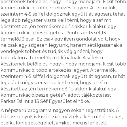
készítenek belőle és, hogy – hogy mondjam- kicsit több
kommunikáció, több értekezés legyen. A termelők,
szerintem 4-5 séffel dolgoznak együtt átlagosan, tehát
legalább négyszer vissza kell térni, hogy a séf mit
készített az „én termékemből”,s akkor kialakul egy
kommunikáció,beszélgetés "Pontosan 13 séf,13
termelő,13 étel. Ez csak egy ilyen gondolat volt, hogy
ne csak egy szigeten legyünk, hanem sétálgassanak a
vendégek többet és tudják végignézni, hogy
baloldalon a termelők mit kínálnak. A séfek mit
készítenek belőle és, hogy – hogy mondjam- kicsit több
kommunikáció, több értekezés legyen. A termelők,
szerintem 4-5 séffel dolgoznak együtt átlagosan, tehát
legalább négyszer vissza kell térni, hogy a séf mit
készített az „én termékemből”,s akkor kialakul egy
kommunikáció,beszélgetés."- adott tájékoztatást
Farkas Bálint a 13 Séf Egyesület elnöke.
A népszerű programra nagyon sokan regisztráltak. A
háziasszonyok is kíváncsian nézték a készülő ételeket,
ételkülönlegességeket, amiket meg is lehetett