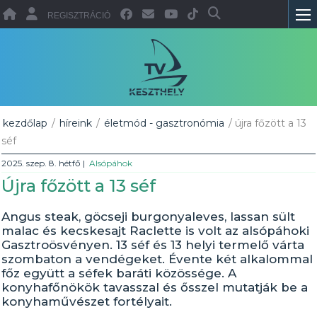
REGISZTRÁCIÓ
kezdőlap
/
híreink
/
életmód - gasztronómia
/ újra főzött a 13
séf
2025. szep. 8. hétfő
|
Alsópáhok
Újra főzött a 13 séf
Angus steak, göcseji burgonyaleves, lassan sült
malac és kecskesajt Raclette is volt az alsópáhoki
Gasztroösvényen. 13 séf és 13 helyi termelő várta
szombaton a vendégeket. Évente két alkalommal
főz együtt a séfek baráti közössége. A
konyhafőnökök tavasszal és ősszel mutatják be a
konyhaművészet fortélyait.