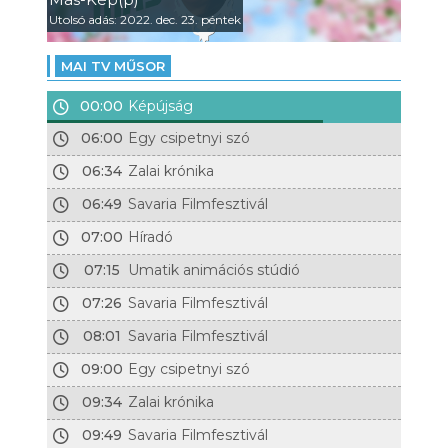
Utolsó adás: 2022. dec. 23. péntek
MAI TV MŰSOR
00:00
Képújság
06:00
Egy csipetnyi szó
06:34
Zalai krónika
06:49
Savaria Filmfesztivál
07:00
Híradó
07:15
Umatik animációs stúdió
07:26
Savaria Filmfesztivál
08:01
Savaria Filmfesztivál
09:00
Egy csipetnyi szó
09:34
Zalai krónika
09:49
Savaria Filmfesztivál