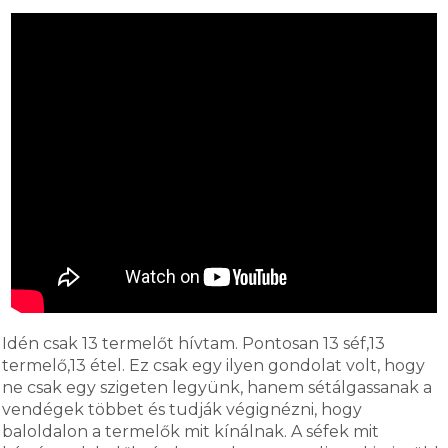
Idén csak 13 termelőt hívtam. Pontosan 13 séf,13
termelő,13 étel. Ez csak egy ilyen gondolat volt, hogy
ne csak egy szigeten legyünk, hanem sétálgassanak a
vendégek többet és tudják végignézni, hogy
baloldalon a termelők mit kínálnak. A séfek mit