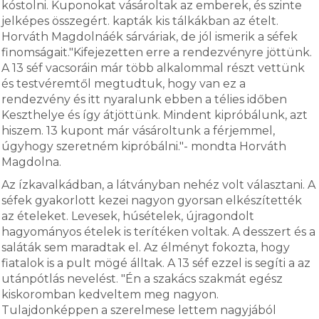
kóstolni. Kuponokat vásároltak az emberek, és szinte
jelképes összegért. kapták kis tálkákban az ételt.
Horváth Magdolnáék sárváriak, de jól ismerik a séfek
finomságait."Kifejezetten erre a rendezvényre jöttünk.
A 13 séf vacsoráin már több alkalommal részt vettünk
és testvéremtől megtudtuk, hogy van ez a
rendezvény és itt nyaralunk ebben a télies időben
Keszthelye és így átjöttünk. Mindent kipróbálunk, azt
hiszem. 13 kupont már vásároltunk a férjemmel,
úgyhogy szeretném kipróbálni."- mondta Horváth
Magdolna.
Az ízkavalkádban, a látványban nehéz volt választani. A
séfek gyakorlott kezei nagyon gyorsan elkészítették
az ételeket. Levesek, húsételek, újragondolt
hagyományos ételek is terítéken voltak. A desszert és a
saláták sem maradtak el. Az élményt fokozta, hogy
fiatalok is a pult mögé álltak. A 13 séf ezzel is segíti a az
utánpótlás nevelést. "Én a szakács szakmát egész
kiskoromban kedveltem meg nagyon.
Tulajdonképpen a szerelmese lettem nagyjából