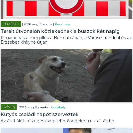
KÖZÉLET
| 2026. aug. 5. szerda |
Keszthely
Terelt útvonalon közlekednek a buszok két napig
Kimaradnak a megállók a Bem utcában, a Városi strandnál és az
Erzsébet királyné útján
SZÍNES
| 2026. aug. 5. szerda |
Keszthely
Kutyás családi napot szerveztek
Az állatjóléti- és egészségi lehetőségeket mutatták be.