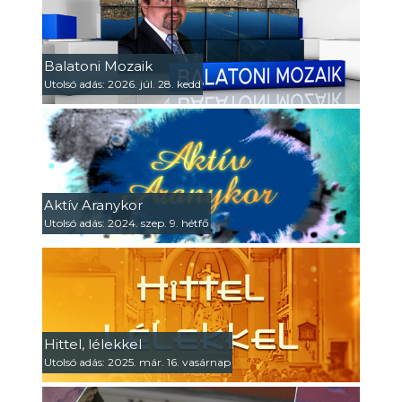
Balatoni Mozaik
Utolsó adás: 2026. júl. 28. kedd
Aktív Aranykor
Utolsó adás: 2024. szep. 9. hétfő
Hittel, lélekkel
Utolsó adás: 2025. már. 16. vasárnap