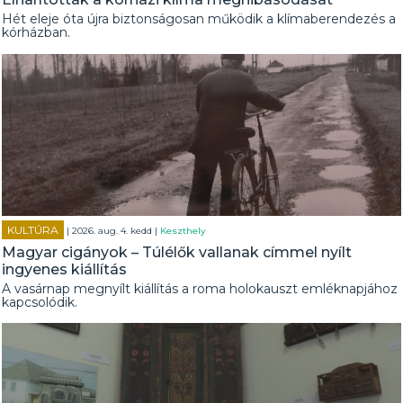
Hét eleje óta újra biztonságosan működik a klímaberendezés a
kórházban.
KULTÚRA
| 2026. aug. 4. kedd |
Keszthely
Magyar cigányok – Túlélők vallanak címmel nyílt
ingyenes kiállítás
A vasárnap megnyílt kiállítás a roma holokauszt emléknapjához
kapcsolódik.