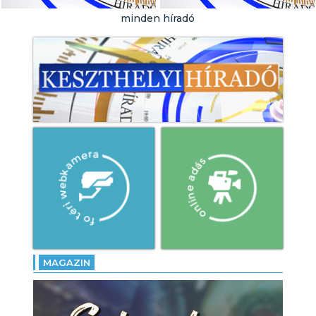
Városi Strandra!
minden híradó
- Örökségünk tábor: töretlen
a népszerűsége a
pásztorélet
hagyományainak!
- Altér Feszt: megkezdődött
a négynapos program
Gyenesdiáson!
MAGAZIN