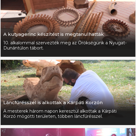
A kutyagerinc készítést is megtanulhatták
10. alkalommal szervezték meg az Örökségünk a Nyugat-
Dunántúlon tábort.
Láncfűrésszel is alkottak a Kárpáti Korzón
A mesterek három napon keresztül alkottak a Kárpáti
Korzó mögötti területen, többen láncfűrésszel.