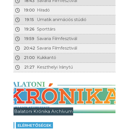
18:43
Savaria Filmfesztivál
19:00
Híradó
19:15
Umatik animációs stúdió
19:26
Sporttárs
19:59
Savaria Filmfesztivál
20:42
Savaria Filmfesztivál
21:00
Kukkantó
21:27
Keszthelyi Iránytű
Balatoni Krónika Archívum
ELÉRHETŐSÉGEK