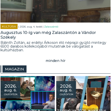
KULTÚRA
| 2026. aug. 4. kedd |
Zalaszántó
Augusztus 10-ig van még Zalaszántón a Vándor
Székely
Bálinth Zoltán, az erdélyi Árkoson élő néprajzi gyűjtő mintegy
6500 darabos kollekciójából mutatnak be válogatást a
kultúrházban.
minden hír
MAGAZIN
2026.
2026.
aug. 6.
aug. 6.
csütörtök
csütörtök
Nagy az érdeklődés a
Szignatúra 2026. augusztus