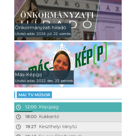
Önkormányzati híradó
Utolsó adás: 2026. júl. 22. szerda
Más-Kép(p)
Utolsó adás: 2022. dec. 23. péntek
MAI TV MŰSOR
12:00
Képújság
18:00
Kukkantó
18:27
Keszthelyi Iránytű