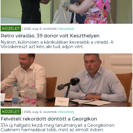
KÖZÉLET
| 2026. aug. 6. csütörtök |
Keszthely
Retro véradás: 39 donor volt Keszthelyen
Nyáron, különösen a kánikulában kevesebb a véradó. A
Vöröskereszt azt kéri, aki tud, adjon vért.
KÖZÉLET
| 2026. aug. 6. csütörtök |
Keszthely
Felvételi: rekordott döntött a Georgikon
334 új hallgató kezdi meg tanulmányait a Georgikonon.
Csaknem harmadával több, mint az elmúlt évben.