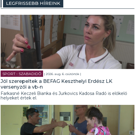
LEGFRISSEBB HÍREINK
SPORT - SZABADIDŐ
| 2026. aug. 6. csütörtök |
Jól szerepeltek a BEFAG Keszthelyi Erdész LK
versenyzői a vb-n
Farkasné Keczeli Bianka és Jurkovics Kadosa Radó is előkelő
helyeket értek el.