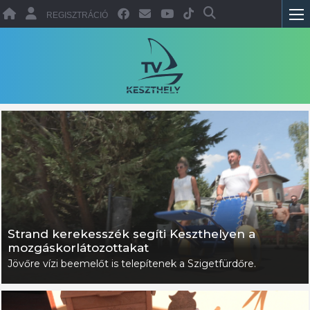
REGISZTRÁCIÓ
Strand kerekesszék segíti Keszthelyen a
mozgáskorlátozottakat
Jövőre vízi beemelőt is telepítenek a Szigetfürdőre.