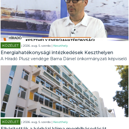
KÖZÉLET
| 2026. aug. 5. szerda |
Keszthely
Energiahatékonysági intézkedések Keszthelyen
A Híradó Plusz vendége Barna Dániel önkormányzati képviselő
KÖZÉLET
| 2026. aug. 5. szerda |
Keszthely
Elhárították a kórházi klíma meghibásodását