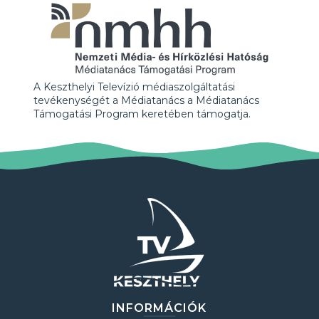
A Keszthelyi Televízió médiaszolgáltatási
tevékenységét a Médiatanács a Médiatanács
Támogatási Program keretében támogatja.
INFORMÁCIÓK