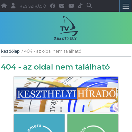
REGISZTRÁCIÓ
kezdőlap
/ 404 - az oldal nem található
404 - az oldal nem található