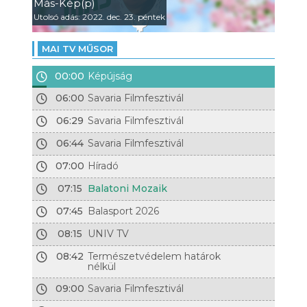
Más-Kép(p)
Utolsó adás: 2022. dec. 23. péntek
MAI TV MŰSOR
00:00
Képújság
06:00
Savaria Filmfesztivál
06:29
Savaria Filmfesztivál
06:44
Savaria Filmfesztivál
07:00
Híradó
07:15
Balatoni Mozaik
07:45
Balasport 2026
08:15
UNIV TV
08:42
Természetvédelem határok
nélkül
09:00
Savaria Filmfesztivál