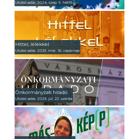
Utolsó adás: 2024. szep. 9. hétfő
Hittel, lélekkel
Utolsó adás: 2025. már. 16. vasárnap
Önkormányzati híradó
Utolsó adás: 2026. júl. 22. szerda