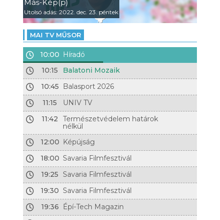
Más-Kép(p)
Utolsó adás: 2022. dec. 23. péntek
MAI TV MŰSOR
10:00
Híradó
10:15
Balatoni Mozaik
10:45
Balasport 2026
11:15
UNIV TV
11:42
Természetvédelem határok
nélkül
12:00
Képújság
18:00
Savaria Filmfesztivál
19:25
Savaria Filmfesztivál
19:30
Savaria Filmfesztivál
19:36
Épí-Tech Magazin