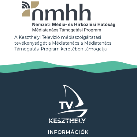
A Keszthelyi Televízió médiaszolgáltatási
tevékenységét a Médiatanács a Médiatanács
Támogatási Program keretében támogatja.
INFORMÁCIÓK