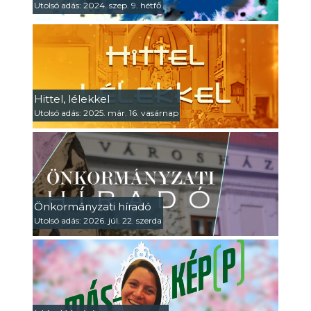
Utolsó adás: 2024. szep. 9. hétfő
Hittel, lélekkel
Utolsó adás: 2025. már. 16. vasárnap
Önkormányzati híradó
Utolsó adás: 2026. júl. 22. szerda