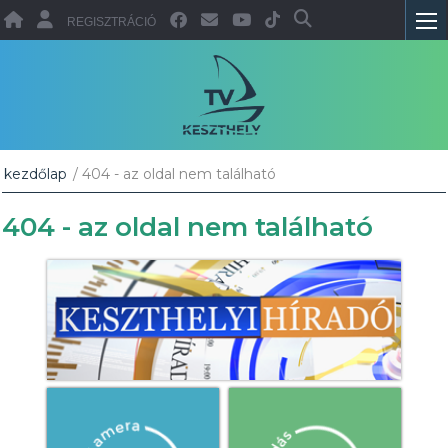
REGISZTRÁCIÓ
kezdőlap
/ 404 - az oldal nem található
404 - az oldal nem található