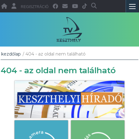
REGISZTRÁCIÓ
kezdőlap
/ 404 - az oldal nem található
404 - az oldal nem található