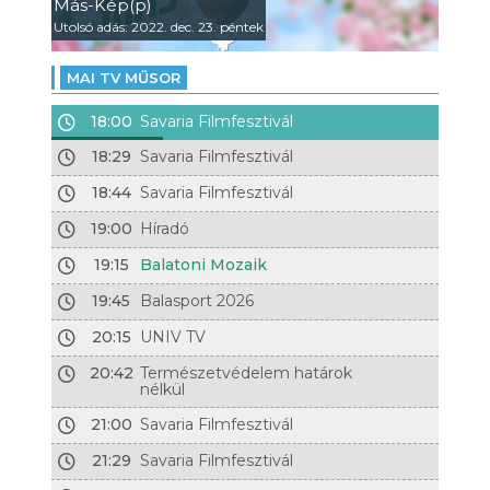
Más-Kép(p)
Utolsó adás: 2022. dec. 23. péntek
MAI TV MŰSOR
18:00
Savaria Filmfesztivál
18:29
Savaria Filmfesztivál
18:44
Savaria Filmfesztivál
19:00
Híradó
19:15
Balatoni Mozaik
19:45
Balasport 2026
20:15
UNIV TV
20:42
Természetvédelem határok
nélkül
21:00
Savaria Filmfesztivál
21:29
Savaria Filmfesztivál