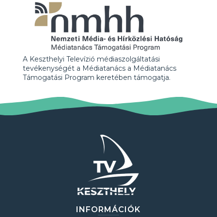
A Keszthelyi Televízió médiaszolgáltatási
tevékenységét a Médiatanács a Médiatanács
Támogatási Program keretében támogatja.
INFORMÁCIÓK