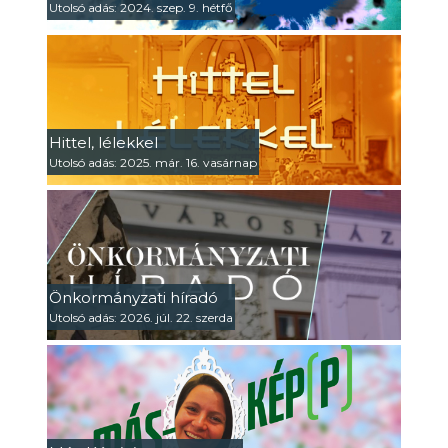
Utolsó adás: 2024. szep. 9. hétfő
Hittel, lélekkel
Utolsó adás: 2025. már. 16. vasárnap
Önkormányzati híradó
Utolsó adás: 2026. júl. 22. szerda