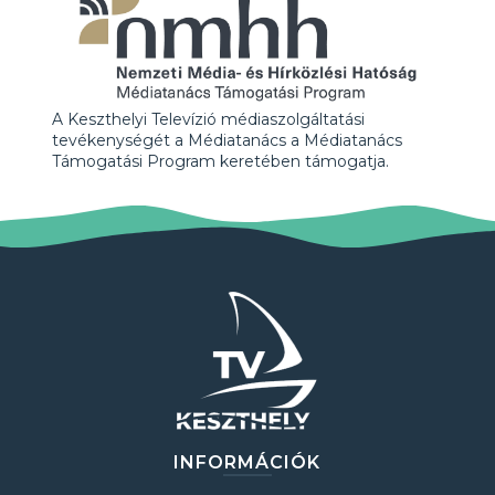
A Keszthelyi Televízió médiaszolgáltatási
tevékenységét a Médiatanács a Médiatanács
Támogatási Program keretében támogatja.
INFORMÁCIÓK