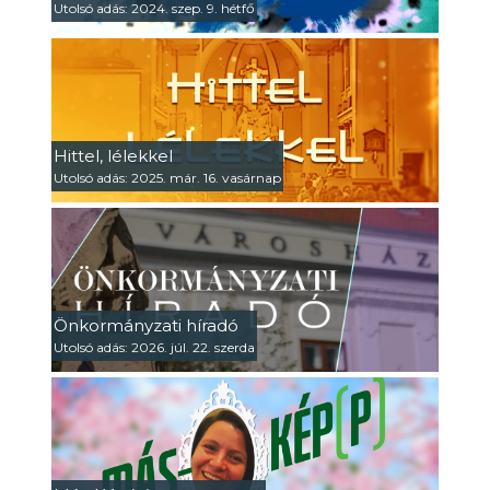
Utolsó adás: 2024. szep. 9. hétfő
Hittel, lélekkel
Utolsó adás: 2025. már. 16. vasárnap
Önkormányzati híradó
Utolsó adás: 2026. júl. 22. szerda