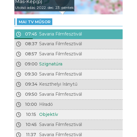
Más-Kép(p)
Utolsó adás: 2022. dec. 23. péntek
MAI TV MŰSOR
07:45
Savaria Filmfesztivál
08:37
Savaria Filmfesztivál
08:57
Savaria Filmfesztivál
09:00
Szignatúra
09:30
Savaria Filmfesztivál
09:34
Keszthelyi Iránytű
09:50
Savaria Filmfesztivál
10:00
Híradó
10:15
Objektív
10:45
Savaria Filmfesztivál
11:37
Savaria Filmfesztivál