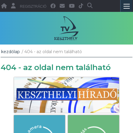
REGISZTRÁCIÓ
kezdőlap
/ 404 - az oldal nem található
404 - az oldal nem található