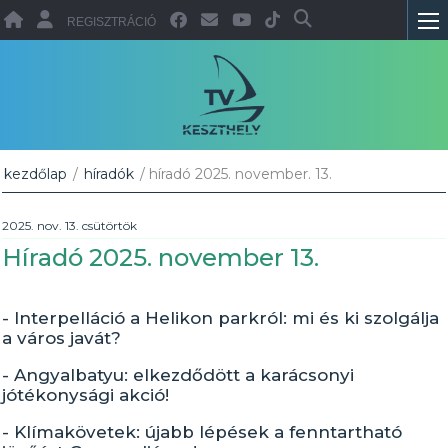
REGISZTRÁCIÓ
kezdőlap
/
híradók
/ híradó 2025. november. 13.
2025. nov. 13. csütörtök
Híradó 2025. november 13.
- Interpelláció a Helikon parkról: mi és ki szolgálja
a város javát?
- Angyalbatyu: elkezdődött a karácsonyi
jótékonysági akció!
- Klímakövetek: újabb lépések a fenntartható