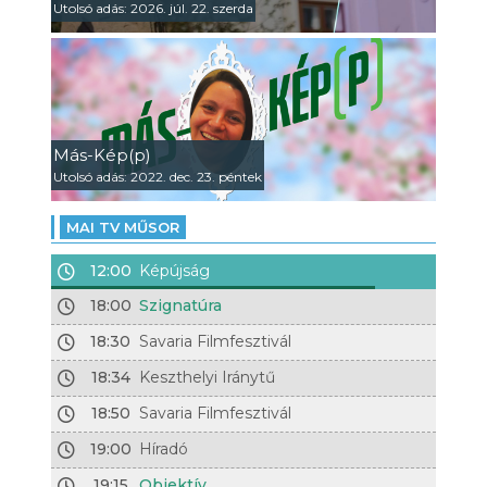
Utolsó adás: 2026. júl. 22. szerda
Más-Kép(p)
Utolsó adás: 2022. dec. 23. péntek
MAI TV MŰSOR
12:00
Képújság
18:00
Szignatúra
18:30
Savaria Filmfesztivál
18:34
Keszthelyi Iránytű
18:50
Savaria Filmfesztivál
19:00
Híradó
19:15
Objektív