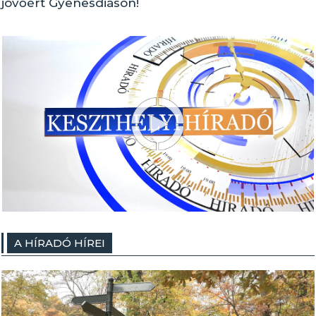
jövőért Gyenesdiáson!
A HÍRADÓ HÍREI