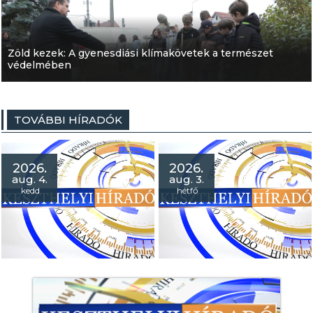
Zöld kezek: A gyenesdiási klímakövetek a természet
védelmében
TOVÁBBI HÍRADÓK
2026.
2026.
aug. 4.
aug. 3.
kedd
hétfő
Híradó 2026. augusztus 04.
- Jutka Rona: a roma
holokauszt túlélőire
emlékeznek a Pethő-
házban!
- Szántói Vigasságok: főztek,
fociztak és díszpolgárt is
avattak!