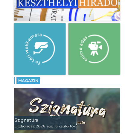
- Jubileum: 30. alkalommal
szervezték meg a Balaton
Kupát!
MAGAZIN
Szignatúra
Utolsó adás: 2026. aug. 6. csütörtök